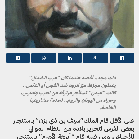
ذات مجد.. أقصد عندما كان “عرب الشمال”
يعملون مرتزقة مع الروم ضد الفرس أو العكس..
كانت “اليمن” تستأجر مرتزقة من العرب والفرس،
وخبراء من اليونان والروم.. لخدمة مشاريعها
الخاصة.
على الأقل قام الملك”سيف بن ذي يزن” باستئجار
بعض الفرس لتحرير بلاده من النظام الموالي
للأحباش، ومن قبله قام “أبرهة الأشرم” باستئجار