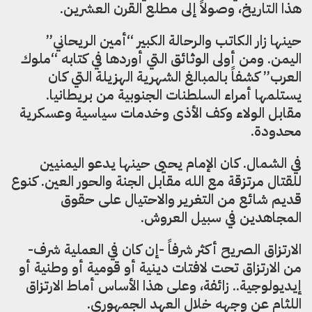
هذا التاريخ، وصولاً إلى مطلع القرن العشرين.
حينها زار الكاتب والرحالة الكبير “أمين الريحاني”
اليمن. ومن أولى الوثائق التي أوردها في كتابه “ملوك
العرب” كشفاً بالمبالغ الشهرية الهزيلة التي كان
يستلمها أمراء السلطنات الجنوبية من بريطانيا.
مقابل الولاء وكف الأذى وخدمات سياسية وعسكرية
محدودة.
في الشمال. كان الإمام يحيى حينها يدعو اليمنيين
للقتال مرتزقة مع الله مقابل الجنة والحور العين. كنوع
قديم شائع من التغرير والاحتيال على حقوق
المجاهدين في سبيل العروش.
الارتزاق الصريح أكثر شرفاً -إن كان في العملية شرف-
من الارتزاق تحت لافتات دينية أو قومية أو وطنية أو
إيديولوجية.. زائفة، وعلى هذا الأساس أماط الارتزاق
اللثام عن وجهه خلال العهد الجمهوري.