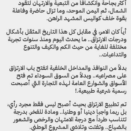
أكثر بجاحة وانكشافاً من التبعية والارتهان لتقود
الشمال، ثم اليمن الموحد، وما تزال حاضرة وفاعلة
بقوة خلف كواليس المشهد الراهن.
أياً كان الامر، في مقابل كل هذا التاريخ المثقل بأشكال
ودرجات الارتزاق.. ما يحدث اليوم ومنذ سنوات تجربة
مختلفة للغاية من حيث الكم والكيف والتنوع
والتداعيات..
بدلاً من النوافذ والمداخل الخلفية انفتح باب الارتزاق
على مصراعيه.. وبدلاً من السوق السوداء تم فتح
الأسواق والشوارع العامة لهذه التجارة التي أصبحت
رسمية شرعية طبيعية.!
تم تطبيع الارتزاق بحيث أصبح ليس فقط مجرد رأي،
بل ربما واجبا دينيا أو وطنيا.. ومادة للفخر. بدرجة
تتناسب طرداً مع درجة الامتهان والرخص والشعور
بالضياع.. وتفتت وتلاشي المشروع الوطني.