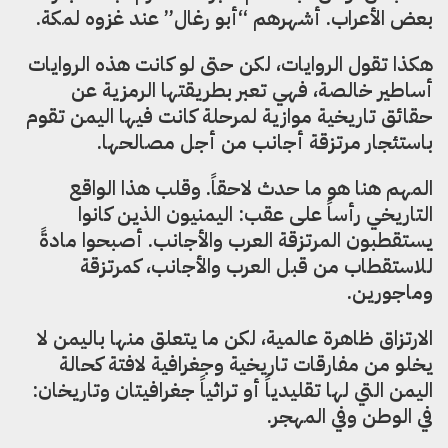
بعض الأعراب. أشهرهم “أبو رغال” عند غزوه لمكة.
هكذا تقول الروايات، لكن حتى لو كانت هذه الروايات
أساطير خالصة، فهي تعبر بطريقتها الرمزية عن
حقائق تاريخية موازية لمرحلة كانت فيها اليمن تقوم
باستئجار مرتزقة أجانب من أجل مصالحها.
المهم هنا هو ما حدث لاحقاً. وقلب هذا الواقع
التاريخي رأساً على عقب: اليمنيون الذين كانوا
يستقطبون المرتزقة العرب والأجانب. أصبحوا مادةً
للاستقطاب من قبل العرب والأجانب، كمرتزقة
وماجورين.
الارتزاق ظاهرة عالمية، لكن ما يتعلق منها باليمن لا
يخلو من مفارقات تاريخية وجغرافية لافتة كحالة
اليمن التي لها تقليدياً أو تراثياً جغرافيتان وتاريخان:
في الوطن وفي المهجر.