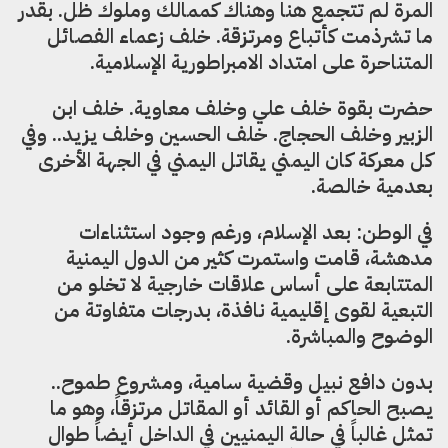
المرة لم تتجمع هنا وهناك كممالك وملوك ظل. بقدر
ما تشرذمت كأتباع ومرتزقة. خلف زعماء الفصائل
المتناحرة على امتداد الامبراطورية الإسلامية.
حضرت بقوة خلف علي وخلف معاوية. خلف ابن
الزبير وخلف الحجاج. خلف الحسين وخلف يزيد.. وفي
كل معركة كان اليمني يقاتل اليمني في الجهة الأخرى
بعدمية خالصة.
في الوطن: بعد الإسلام، ورغم وجود استثناءات
مدهشة، قامت واستمرت كثير من الدول اليمنية
المتتابعة على أساس علاقات خارجية لا تخلو من
التبعية لقوى إقليمية نافذة، بدرجات متفاوتة من
الوضوح والمباشرة.
بدون دافع نبيل وقضية سامية، ومشروع طموح..
يصبح الحاكم أو القائد أو المقاتل مرتزقاً، وهو ما
تمثل غالباً في حالة اليمنيين في الداخل أيضاً طوال