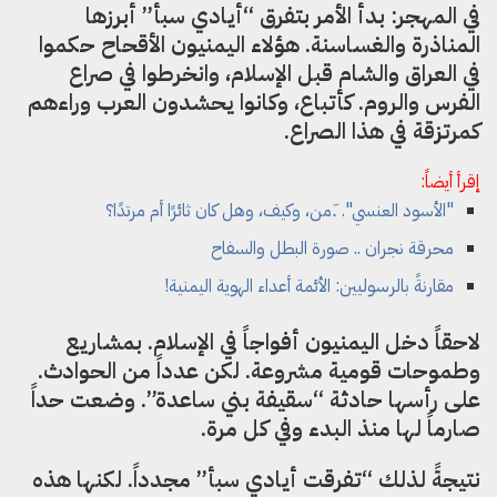
في المهجر: بدأ الأمر بتفرق “أيادي سبأ” أبرزها
المناذرة والغساسنة. هؤلاء اليمنيون الأقحاح حكموا
في العراق والشام قبل الإسلام، وانخرطوا في صراع
الفرس والروم. كأتباع، وكانوا يحشدون العرب وراءهم
كمرتزقة في هذا الصراع.
إقرأ أيضاً:
"الأسود العنسي". .َمن، وكيف، وهل كان ثائرًا أم مرتدًا؟
محرقة نجران .. صورة البطل والسفاح
مقارنةً بالرسوليين: الأئمة أعداء الهوية اليمنية!
لاحقاً دخل اليمنيون أفواجاً في الإسلام. بمشاريع
وطموحات قومية مشروعة. لكن عدداً من الحوادث.
على رأسها حادثة “سقيفة بني ساعدة”. وضعت حداً
صارماً لها منذ البدء وفي كل مرة.
نتيجةً لذلك “تفرقت أيادي سبأ” مجدداً. لكنها هذه