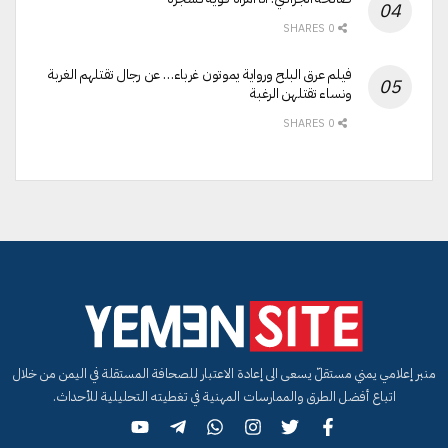
0 SHARES
فيلم عرق البلح ورواية يموتون غرباء… عن رجال تقتلهم الغربة
ونساء تقتلهن الرغبة
0 SHARES
منبر إعلامي يمني مستقلّ يسعى الى إعادة الاعتبار للصحافة المستقلة في اليمن من خلال
اتباع أفضل الطرق والممارسات المهنية في تغطيته التحليلية للأحداث.