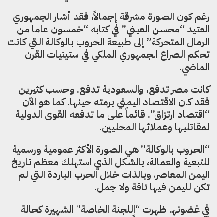
رغم كون الصورة مشرقة إجمالاً، فقد أشار الجمهوري
العتيد “محسن العيني” في كتابه “خمسون عاما من
الرمال المتحركة” إلى طبيعة الحروب بالوكالة التي كانت
تحكم الصراع الجمهوري الملكي في ستينيات القرن
الماضي.
كانت مصر تدفع، والسعودية تدفع. وحسب كثيرين
فقد كان الاقتصاد اليمني برمته حينها. كما هو الآن
“اقتصاد ارتزاق”. قائماً على ما تدفعه القوى الدولية
لمقاتليها وعملائها المحليين.
“الحروب بالوكالة” هي الصورة الأكثر عمومية ورسمية
للتبعية والعمالة، بالشكل الذي استهلك معظم تاريخ
اليمن المعاصر، وبالذات خلال الحرب الباردة التي لم
تكن لليمن فيها ناقة ولا جمل.
في غضونها ظهرت “اللجنة الخاصة” الشهيرة كحالة