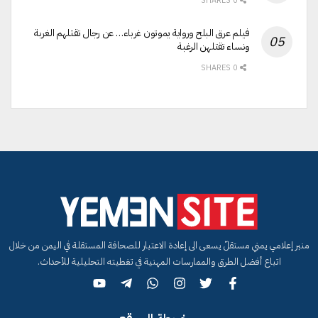
0 SHARES
فيلم عرق البلح ورواية يموتون غرباء… عن رجال تقتلهم الغربة
ونساء تقتلهن الرغبة
0 SHARES
منبر إعلامي يمني مستقلّ يسعى الى إعادة الاعتبار للصحافة المستقلة في اليمن من خلال
اتباع أفضل الطرق والممارسات المهنية في تغطيته التحليلية للأحداث.