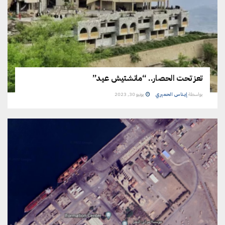
تعز تحت الحصار.. “مانشتيش عيد”
بواسطة
إيناس الحميري
يونيو 30, 2023