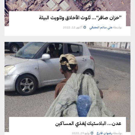
”خزان صافر“… تَلوث الأخلاق وتلويث البيئة
بواسطة
علي سالم المعبقي
أكتوبر 12, 2022
عدن… البلاستيك يُغذي المساكين
بواسطة
رضوان فارع
يوليو 29, 2022