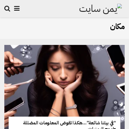
مكان
“في بيتنا شائعة”…هكذا تقوض المعلومات المضللة
طموح اليمنيات