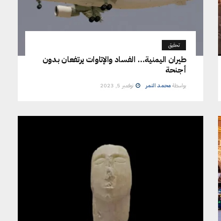
تحقيق
طيران اليمنية… الفساد والإتاوات يرتفعان بدون
أجنحة
بواسطة
محمد النمر
نوفمبر 5, 2023