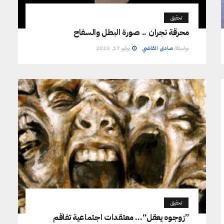
تحقيق
محرقة نجران .. صورة البطل والسفاح
بواسطة
صادق القاضي
يوليو 17, 2023
تحقيق
”زوجوه يعقل“… معتقدات اجتماعية تفاقم