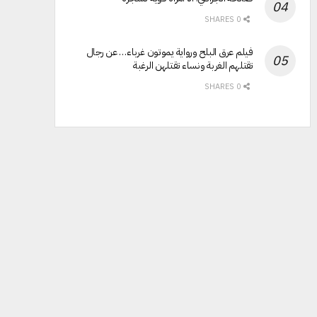
0 SHARES
فيلم عرق البلح ورواية يموتون غرباء… عن رجال
تقتلهم الغربة ونساء تقتلهن الرغبة
0 SHARES