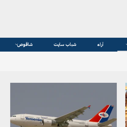
آراء
شباب سايت
شاقوص