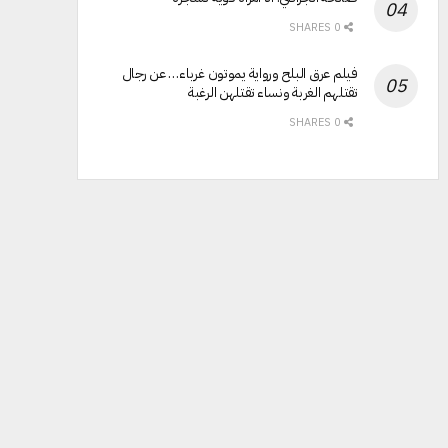
0 SHARES
فيلم عرق البلح ورواية يموتون غرباء… عن رجال
تقتلهم الغربة ونساء تقتلهن الرغبة
0 SHARES