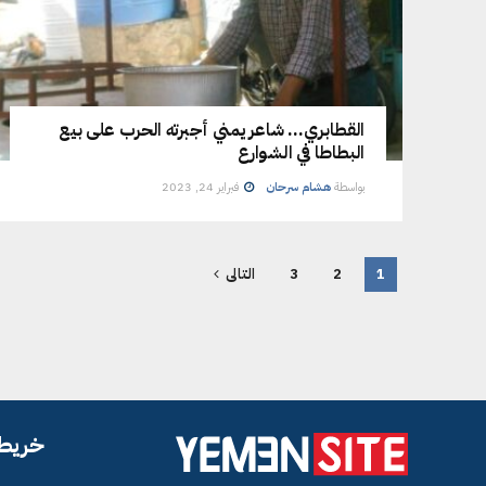
القطابري… شاعر يمني أجبرته الحرب على بيع
البطاطا في الشوارع
بواسطة
هشام سرحان
فبراير 24, 2023
1
2
3
التالى
خريطة