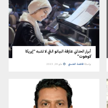
أبرار الحناني عازفة البيانو التي لا تشبه “إيريكا
كوهوت”
بواسطة
فاطمة العنسي
مايو 28, 2023