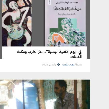
في “يوم الأغنية اليمنية”… مرّ الطرب ومكث
الشتات
بواسطة
يمن سايت
يوليو 1, 2023