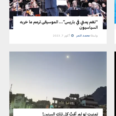
“نغم يمني في باريس”… الموسيقى ترمم ما خربه
السياسيون
بواسطة
محمد النمر
أكتوبر 7, 2023
تمنيت لو لم أمُتْ كل تلك السنين!