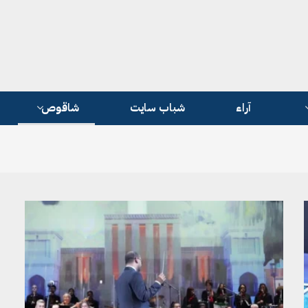
آراء
شباب سايت
شاقوص