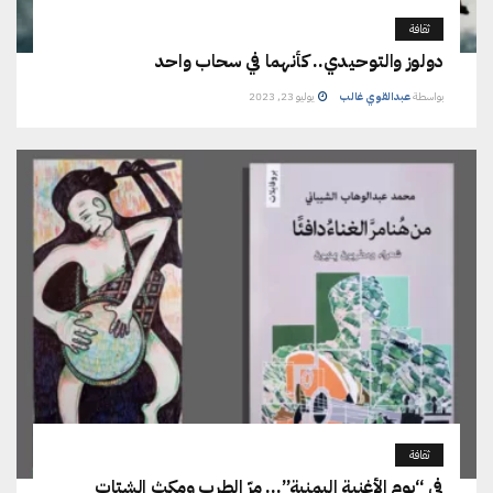
ثقافة
دولوز والتوحيدي.. كأنهما في سحاب واحد
بواسطة
عبدالقوي غالب
يوليو 23, 2023
ثقافة
في “يوم الأغنية اليمنية”… مرّ الطرب ومكث الشتات