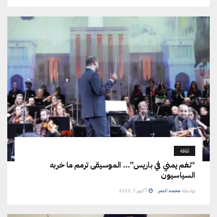
ثقافة
“نغم يمني في باريس”… الموسيقى ترمم ما خربه
السياسيون
بواسطة
محمد النمر
أكتوبر 7, 2023