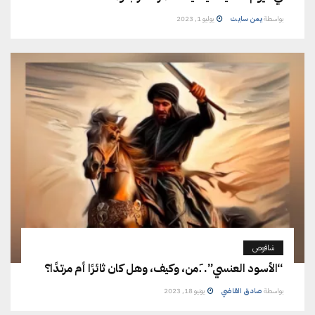
بواسطة
يمن سايت
يوليو 1, 2023
شاقوص
“الأسود العنسي”. .َمن، وكيف، وهل كان ثائرًا أم مرتدًا؟
بواسطة
صادق القاضي
يونيو 18, 2023