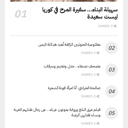
سهيلة البناء… سفيرة المرح في كوريا
ليست سعيدة
0 SHARES
مظلومية الحوثيين الزائفة تُعيد هيكلة اليمن
0 SHARES
مصحف صنعاء…جدل وتعتيم وسرقات
0 SHARES
صالحة الجرادي: أنا امرأة قوية كشجرة
0 SHARES
فيلم عرق البلح ورواية يموتون غرباء… عن رجال تقتلهم الغربة
ونساء تقتلهن الرغبة
0 SHARES