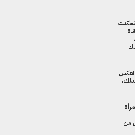
 تمكنت
اة
اء
والعكس
ذلك،
مرأة
ن من