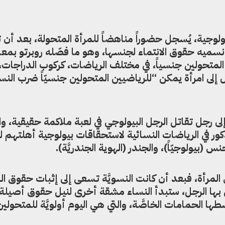
البيولوجية، يُسجل حضوراً مناهضاً للمرأة المتحولة، بعد أن
سميه حقوق الانتماء لجنسها، وهو ما فصّله روبرتو بمعان
ن المتحولين جنسياً، في مختلف الرياضات، كركوب الدراجات،
إلى امرأة يمكن “للرياضيين المتحولين جنسيّاً ضرب النس
لة إلى رجل تقاتل الرجل البيولوجي في لعبة ملاكمة حقيقية، 
ر في الرياضات النسائية لاستحقاقات بيولوجية أهلتهم ل
س (بيولوجيّاً)، والجندر (الهوية الجندريَّة).
لمرأة، فبعد أن كانت النسويَّة تسعى إلى إثبات حقوق ال
ها الرجل، ستبدأ النساء مشقة أخرى لنيل حقوق أصيلة
سطها الحمامات الخاصَّة، والتي هي اليوم أولويَّة للمتحولي