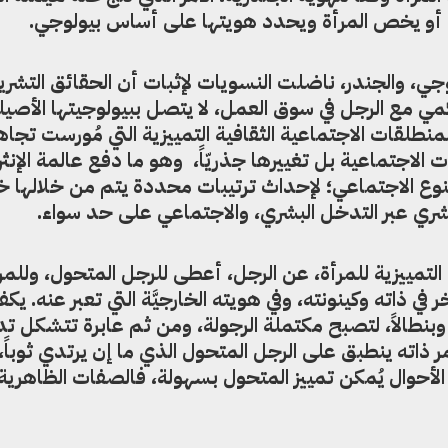
ّف أو يخص المرأة ويحدد هويتها على أساس بيولوجي.
جي، والجندر، ناضلت النسويات لإثبات أن الحقائق التشري
مي مع الرجل في سوق العمل، لا يتصل ببيولوجيتها الأصيلة
لمنطلقات الاجتماعية الثقافية التمييزية التي مُورست تجاه
ت الاجتماعية بل تغييرها جذريّاً، وهو ما دفع عالمة الإنثر
نوع الاجتماعي؛ لإحداث ترتيبات محددة يتم من خلالها 
ري عبر التدخل البشري، والاجتماعي على حد سواء.
تمييزية للمرأة، عن الرجل، أعطى للرجل المتحول، وللمر
 في ذاته وكينونته، وفي هويته الخارجيَّة التي تعبر عنه. يك
نطالاً، لتصبح مكتملة الرجولة، ومن ثم عابرة تتشكل تدر
مر ذاته ينطبق على الرجل المتحول الذي ما إن يرتدي ثوباً،
لأحوال يُمكن تمييز المتحول بسهولة، فالصفات الظاهرية 