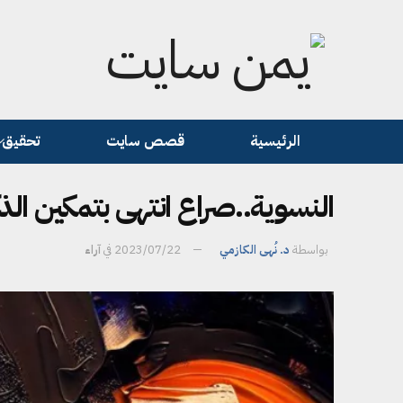
الرئيسية
قصص سايت
تحقيق
النسوية..صراع انتهى بتمكين الذك
بواسطة
د. نُهى الكازمي
2023/07/22
في
آراء