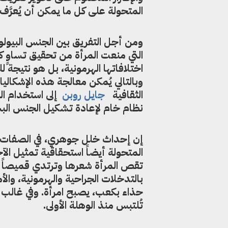
المتحولة على كل ما يمكن أن يُعرَ
ومن أجل التفريق بين الجنس البيولو
التي منعت المرأة من تحقيق تساوٍ ك
اختلافاتها الهرمونية، بل هو نتيجة ل
وبالتالي يُمكن معالجة هذه الإشكاليا
الثقافية
جايل
روبن
إلى استخدام ال
نظام خام لإعادة تشكيل الجنس البش
إن إحداث خلل جوهري، في الصفات ال
المتحولة أيضاً استحقاقية تمثيل الآخر
تقص المرأة شعرها وترتدي قميصاً وب
بالتدخلات الجراحية والهرمونية، والأ
حذاء بكعب، يصبح امرأة. وفي غالب ا
تُلتبس منذ الوهلة الأولى.