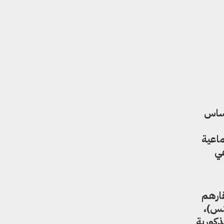
أساس
ماعية
عي
قارهم
نس)،
لذكورية