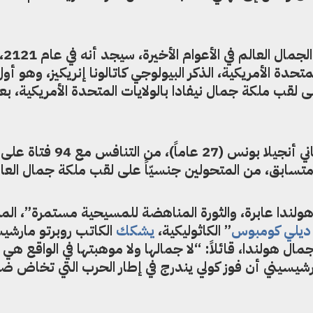
والمتتبع
تحدة الأمريكية، الذكر البيولوجي كاتالونا إنريكيز، وهو أول
لقب ملكة جمال نيفادا بالولايات المتحدة الأمريكية، بع
وفي عام 2018 تمكن المتحول الإسباني أنجيلا بونس (27 عاماً)، 
 متسابق، من المتحولين جنسيّاً على لقب ملكة جمال العال
ولندا عابرة، والثورة المناهضة للمسيحية مستمرة”، الم
 ديلي كومبوس
” الكاثوليكية،
يشكك
الكاتب روبرتو مارشيس
مال هولندا، قائلاً: “لا جمالها ولا موهبتها في الواقع هي
رشيسيني أن فوز كولي يندرج في إطار الحرب التي تخاض ض