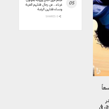
غرباء… عن رجال تقتلهم الغربة
ونساء تقتلهن الرغبة
0 SHARES
ندا لعام 2023، جدلاً واسعاً
ر
باللقب من ريكي كولي، الذي سبق له أن وصل إلى نهائي مسابقة أفضل عارضة أزياء لعام 2018، في