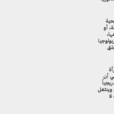
حية
، أو
ها،
بولوجيا
خلق
أة
في أن
يجياً
 وينتعل
لا