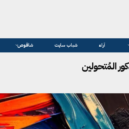
آراء
شباب سايت
شاقوص
ور المُتحولين