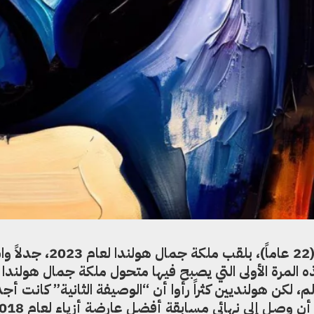
أثار فوز المتحول الجنسي ريكي كولي (22 عاماً)، بلقب ملكة جمال هول
 المرة الأولى التي يصبح فيها متحول ملكة جمال هولندا
، لكن هولنديين كثراً رأوا أن “الوصيفة الثانية” كانت أجد