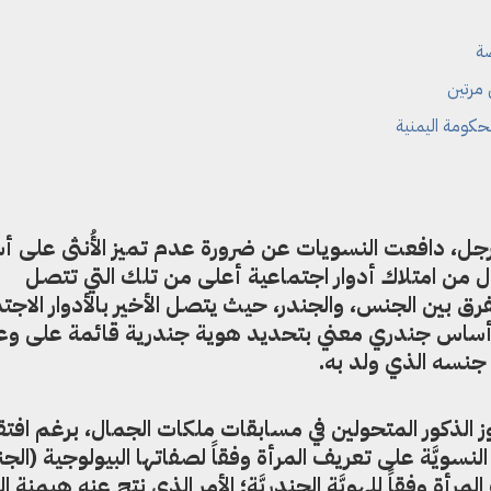
صة
 مرتين
رجل، دافعت النسويات عن ضرورة عدم تميز الأُنثى على 
ل من امتلاك أدوار اجتماعية أعلى من تلك التي تتصل
رق بين الجنس، والجندر، حيث يتصل الأخير بالأدوار الاجت
ن أساس جندري معني بتحديد هوية جندرية قائمة على و
نسه الذي ولد به.
 الذكور المتحولين في مسابقات ملكات الجمال، برغم افت
لنسويَّة على تعريف المرأة وفقاً لصفاتها البيولوجية (الج
رأة وفقاً للهويَّة الجندريَّة؛ الأمر الذي نتج عنه هيمنة ا