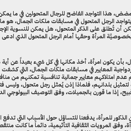
مضض، هذا التواجد الفاضح للرجال المتحولين في ما يمكن
اجد الرجل المتحول في مسابقات ملكات الجمال، هو ما أ
مكن أن تُطلق على الذكر المتحول، هل يمكن للنسوية الإج
خصوصيَّة المرأة وحقها أمام الرجل المتحول الذي ادعى أ
، بأن يكون امرأة، أخذ مكانها في كل شيء بعيداً عن أية 
ازدواجية المعايير في مسابقات ملكات الجمال، التي كشفت
م عدم امتلاكهم معايير جمالية تنافسية تمكنهم من منا
 لتمثيل بلدانهم، فلماذا إذن يُمثل رجل متحول، وليس فتا
يح، إذا ما قورن بالجميلات، وفق التوصيف البيولوجي ال
 الذكور للمرأة، يدفعنا للتساؤل حول الأسباب التي تدفع ا
أة، وفق المرويات الثقافية التأثيمية، دائماً ما كانت منتق