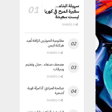
سهيلة البناء…
سفيرة المرح في كوريا
ليست سعيدة
0 SHARES
مظلومية الحوثيين الزائفة تُعيد
هيكلة اليمن
0 SHARES
مصحف صنعاء…جدل وتعتيم
وسرقات
0 SHARES
صالحة الجرادي: أنا امرأة قوية
كشجرة
0 SHARES
فيلم عرق البلح ورواية يموتون