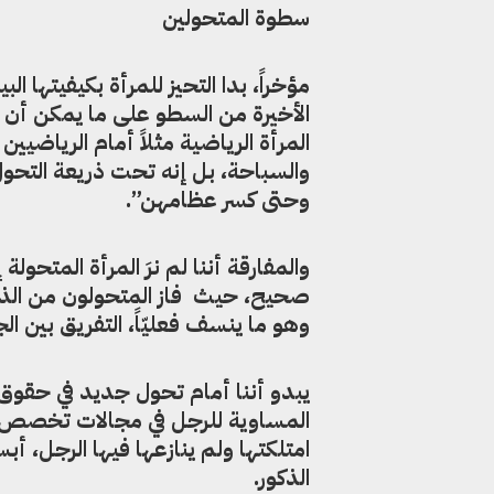
سطوة المتحولين
مؤخراً، بدا التحيز للمرأة بكيفيتها 
الأخيرة من السطو على ما يمكن أن ن
المرأة الرياضية مثلاً أمام الرياضيي
والسباحة، بل إنه تحت ذريعة التحول 
وحتى كسر عظامهن”.
والمفارقة أننا لم نرَ المرأة المتحو
صحيح، حيث فاز المتحولون من الذكو
وهو ما ينسف فعليّاً، التفريق بين الجن
يبدو أننا أمام تحول جديد في حقوق ا
المساوية للرجل في مجالات تخصص ب
امتلكتها ولم ينازعها فيها الرجل، أب
الذكور.