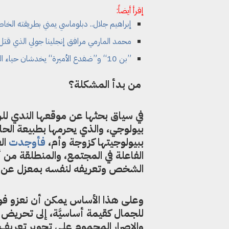
إقرأ أيضاً:
إبراهيم جلال.. دبلوماسي يمني بطريقته الخا
محمد المارمي مرافق إنجلينا جولي الذي قتل
”بن 10“ و”ضفدع الأميرة“ يخدشان حياء الحكومة اليمنية
من بدأ المشكلة؟
في سياق بحثها عن موقعها الندي لل
بيولوجي، والذي يحرمها بطبيعة الحا
ببيولوجيتها كزوجة وأم،
فأوجدت
الف
الفاعلة في المجتمع، والمنطلقة م
الشخص وتعريفه لنفسه بمعزل عن ج
وعلى هذا الأساس يمكن أن نعزو فوز
للجمال كقيمة أساسيَّة، إلى تحريض ا
والإصرار المحموم على تحوير تعريف الم