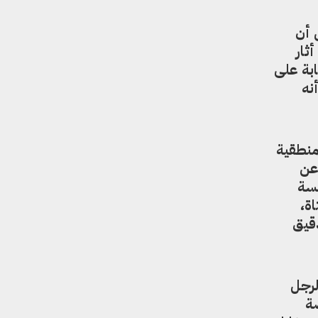
 أن
ثار
ابة على
نه
منطقية
 عن
فسة
ة،
دقيق
لرجل
صة