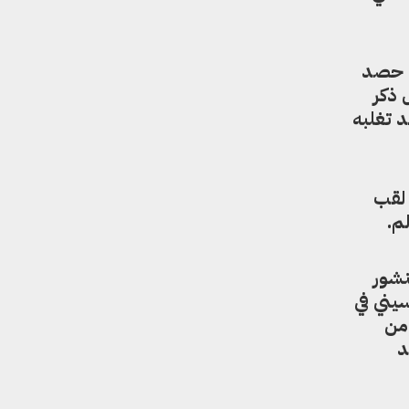
 لخط سير مسابقات ملكات الجمال العالم في الأعوام الأخيرة، سيجد أنه في عام 2121، حصد
 ذكر
د تغلبه
من التنافس مع 94 فتاة على لقب
م.
نشور
يني في
 من
د