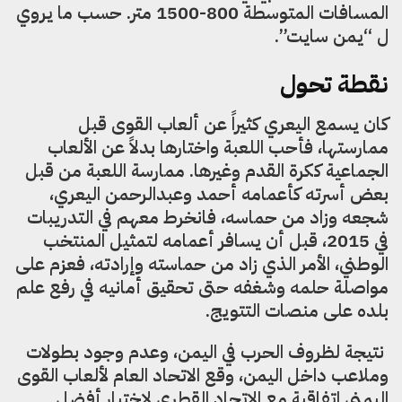
المسافات المتوسطة 800-1500 متر. حسب ما يروي
ل “يمن سايت”.
نقطة تحول
كان يسمع اليعري كثيراً عن ألعاب القوى قبل
ممارستها، فأحب اللعبة واختارها بدلاً عن الألعاب
الجماعية ككرة القدم وغيرها. ممارسة اللعبة من قبل
بعض أسرته كأعمامه أحمد وعبدالرحمن اليعري،
شجعه وزاد من حماسه، فانخرط معهم في التدريبات
في 2015، قبل أن يسافر أعمامه لتمثيل المنتخب
الوطني، الأمر الذي زاد من حماسته وإرادته، فعزم على
مواصلة حلمه وشغفه حتى تحقيق أمانيه في رفع علم
بلده على منصات التتويج.
نتيجة لظروف الحرب في اليمن، وعدم وجود بطولات
وملاعب داخل اليمن، وقع الاتحاد العام لألعاب القوى
اليمني اتفاقية مع الاتحاد القطري لاختيار أفضل