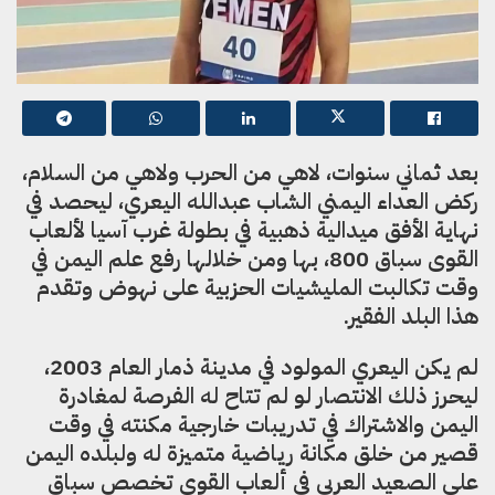
بعد ثماني سنوات، لاهي من الحرب ولاهي من السلام،
ركض العداء اليمني الشاب عبدالله اليعري، ليحصد في
نهاية الأفق ميدالية ذهبية في بطولة غرب آسيا لألعاب
القوى سباق 800، بها ومن خلالها رفع علم اليمن في
وقت تكالبت المليشيات الحزبية على نهوض وتقدم
هذا البلد الفقير.
لم يكن اليعري المولود في مدينة ذمار العام 2003،
ليحرز ذلك الانتصار لو لم تتاح له الفرصة لمغادرة
اليمن والاشتراك في تدريبات خارجية مكنته في وقت
قصير من خلق مكانة رياضية متميزة له ولبلده اليمن
على الصعيد العربي في ألعاب القوى تخصص سباق