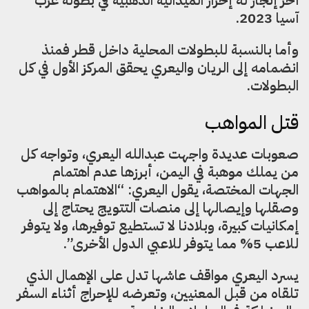
آخر إنجاز له إحراز الميدالية الذهبية في بطولة غرب
آسيا 2023.
وأما بالنسبة للبطولات المحلية داخل قطر فمنذ
انضمامه إلى الريان واليعري يحقق المركز الأول في كل
البطولات.
قتل المواهب
صعوبات عديدة واجهت عبدالله اليعري، وتواجه كل
من يملك موهبة في اليمن، أبرزها عدم اهتمام
الجهات المختصة، يقول اليعري: “الاهتمام بالمواهب
وصقلها وإيصالها إلى منصات التتويج يحتاج إلى
إمكانيات كبيرة، وبلادنا لا تستطيع توفيرها، ولا يتوفر
للاعب 5% مما يتوفر للاعبي الدول الأخرى”.
يسرد اليعري مواقف عاشها تدل على الإهمال الذي
تلقاه من قبل المعنيين، وتعرضه للإحراج أثناء السفر