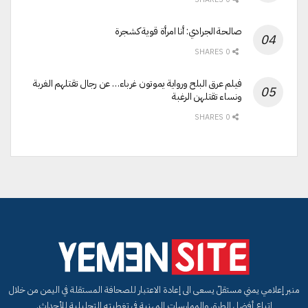
صالحة الجرادي: أنا امرأة قوية كشجرة
0 SHARES
فيلم عرق البلح ورواية يموتون غرباء… عن رجال تقتلهم الغربة
ونساء تقتلهن الرغبة
0 SHARES
منبر إعلامي يمني مستقلّ يسعى الى إعادة الاعتبار للصحافة المستقلة في اليمن من خلال
اتباع أفضل الطرق والممارسات المهنية في تغطيته التحليلية للأحداث.