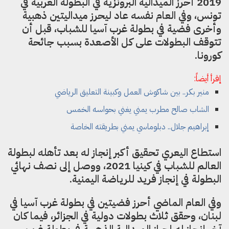
2019 أحرز الميدالية البرونزية في البطولة العربية في
تونس، وفي العام نفسه عاد ليحرز ميداليتين ذهبية
وأخرى فضية في بطولة غرب آسيا للشباب، قبل أن
تتوقف البطولات على كل الأصعدة بسبب جائحة
كورونا.
إقرأ أيضاً:
منير بكر.. بين شاكوش العمل وكبينة التعليق الرياضي
الشاب صالح مطرب يمني يغني بحواسه الخمس
إبراهيم جلال.. دبلوماسي يمني بطريقته الخاصة
استطاع اليعري تحقيق أكبر إنجاز له بعد تأهله لبطولة
العالم للشباب في كينيا 2021، ووصل إلى نصف نهائي
البطولة في إنجاز فريد للرياضة اليمنية.
وفي العام الماضي أحرز فضيتين في بطولة غرب آسيا في
لبنان، وحقق ثلاث بطولات دولية في الجزائر، فيما كان