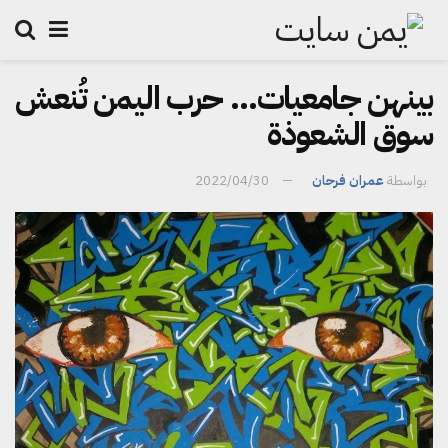
بينهن جامعيات… حرب اليمن تُنعش
سوق الشعوذة
بواسطة
عمران فرحان
2022/04/30