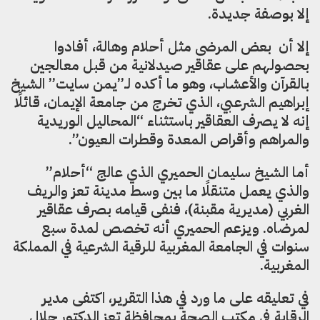
إلا بوصفة جديدة.
إلا أن بعض المرضى مثل أحلام وهالة، أفادوا
بحصولهم على عقاقير صيدلانية من قبل معالجين
بالقرآن والأعشاب، وهو ما أكده لـ”يمن سايت” الشيخ
إبراهيم الشرعبي، الذي تخرج من جامعة الإيمان، قائلًا
إنه لا يصرف العقاقير باستثناء “المحاليل الوريدية
والمراهم وأقراص المعدة وقطرات العيون”.
أما الشيخ سليمان الحميري الذي عالج “أحلام”
والذي يعمل متنقلًا ما بين وسط مدينة تعز والريف
الغربي (مديرية مقبنة)، فنفى قيامه بصرف عقاقير
لمرضاه. ويزعم الحميري أنه تخصص لمدة سبع
سنوات في الجامعة المغربية للرقية الشرعية في المملكة
المغربية.
في تعليقه على ما ورد في هذا التقرير، اكتفى مدير
الرقابة في مكتب الصحة بمحافظة تعز الدكتور جلال