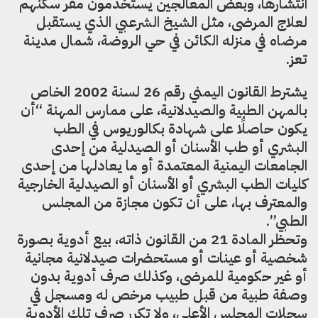
انتشارها، وبعض المعالجين يستخدمون مقر سكنهم
لعلاج المرضى، مثل الشيخ الشرعبي الذي يستقبل
مرضاه في منزله الكائن في حي الروضة، شمال مدينة
تعز.
يشترط القانون اليمني رقم 26 لسنة 2002 الخاص
بالمهن الطبية والصيدلانية، على ممارس المهنة “أن
يكون حاصلًا على شهادة بكالوريوس في الطب
البشري أو طب الأسنان أو الصيدلية من إحدى
الجامعات اليمنية المعتمدة أو ما يعادلها من إحدى
كليات الطب البشري أو الأسنان أو الصيدلية الخارجية
والمعترف بها، على أن تكون مجازة من المجلس
الطبي”.
وتحظر المادة 21 من القانون ذاته، بيع أدوية بصورة
شخصية أو عينات أو مستحضرات صيدلانية مجانية
أو غير حكومية للمرضى، وكذلك صرف أدوية بدون
وصفة طبية من قبل طبيب مرخص له ومسجل في
سجلات المجلس الأعلى، ولا تكرر صرف تلك الأدوية