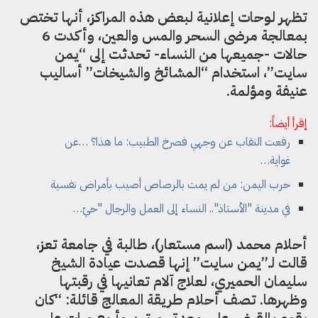
تظهر لوحات إعلانية لبعض هذه المراكز، أنها تختص
بمعالجة مرضى السحر والمس والعين، وأكدت 6
حالات -جميعها من النساء- تحدثت إلى “يمن
سايت”، استخدام “المشائخ والشيخات” أساليب
عنيفة ومؤلمة.
إقرأ أيضاً:
رفعت النقاب عن وجهي فصرخ الطبيب: ما هذا؟ …عن
غواية…
حرب اليمن: من لم يمت بالرصاص أصيب بأمراض نفسية
في مدينة "الأستاذ".. النساء إلى العمل والرجال "حيّ…
أحلام محمد (اسم مستعار)، طالبة في جامعة تعز،
قالت لـ”يمن سايت” إنها قصدت عيادة الشيخ
سليمان الحميري، لعلاج آلام تعانيها في رقبتها
وظهرها. تصف أحلام طريقة المعالج قائلة: “كان