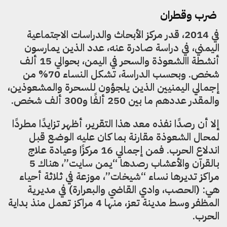
ضرب وقطران
في 2014، قدر مركز الأبحاث والدراسات الاجتماعية
اليمني، في دراسة صادرة عنه، عدد الذين يمارسون
أنشطة االشعوذة والسحر في اليمن، بحوالي 15 ألف
شخص. وبحسب الدراسة، تشكل النساء 70% من
إجمالي اليمنيين الذين يلجؤون للسحرة والمشعوذين،
والمقدر عددهم ما بين 250 ألفًا و300 ألف شخص.
إلا أن رصدًا نفذه معد هذا التقرير، أظهر تزايدًا مطردًا
لمحال الشعوذة مقارنة بما كان عليه الوضع قبل
اندلاع الحرب. فمن إجمالي 16 مركزًا وعيادة علاج
بالقرآن والأعشاب رصدها “يمن سايت”، هناك 5
مراكز تديرها نساء “شيخات”، موزعة في ثلاثة أحياء
هي: (الحصب، وادي القاضي والبعرارة) في مديرية
المظفر وسط مدينة تعز، منها 4 مراكز تعمل منذ بداية
الحرب.