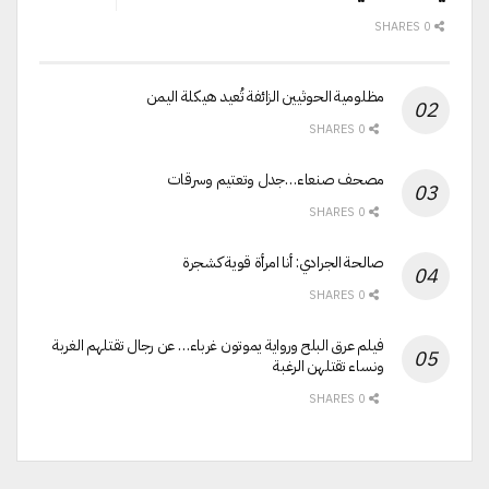
0 SHARES
مظلومية الحوثيين الزائفة تُعيد هيكلة اليمن
0 SHARES
مصحف صنعاء…جدل وتعتيم وسرقات
0 SHARES
صالحة الجرادي: أنا امرأة قوية كشجرة
0 SHARES
فيلم عرق البلح ورواية يموتون غرباء… عن رجال تقتلهم الغربة
ونساء تقتلهن الرغبة
0 SHARES