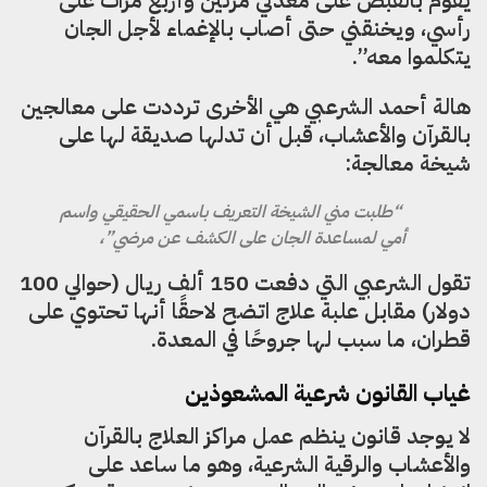
يقوم بالقبض على معدتي مرتين وأربع مرات على
رأسي، ويخنقني حتى أصاب بالإغماء لأجل الجان
يتكلموا معه”.
هالة أحمد الشرعبي هي الأخرى ترددت على معالجين
بالقرآن والأعشاب، قبل أن تدلها صديقة لها على
شيخة معالجة:
“طلبت مني الشيخة التعريف باسمي الحقيقي واسم
أمي لمساعدة الجان على الكشف عن مرضي”،
تقول الشرعبي التي دفعت 150 ألف ريال (حوالي 100
دولار) مقابل علبة علاج اتضح لاحقًا أنها تحتوي على
قطران، ما سبب لها جروحًا في المعدة.
غياب القانون شرعية المشعوذين
لا يوجد قانون ينظم عمل مراكز العلاج بالقرآن
والأعشاب والرقية الشرعية، وهو ما ساعد على