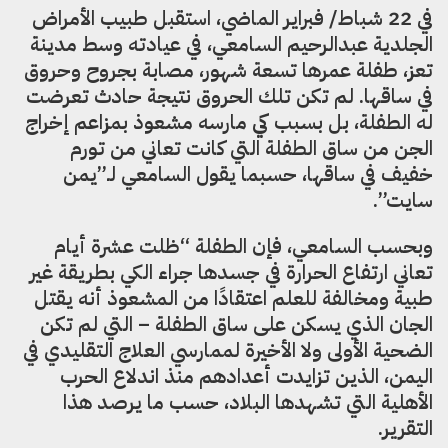
في 22 شباط/ فبراير الماضي، استقبل طبيب الأمراض
الجلدية عبدالرحيم السامعي، في عيادته وسط مدينة
تعز، طفلة عمرها تسعة شهور، مصابة بجروح وحروق
في ساقها. لم تكن تلك الحروق نتيجة حادث تعرضت
له الطفلة، بل بسبب
كي
مارسه مشعوذ بمزاعم إخراج
الجن من ساق الطفلة التي كانت تعاني من تورم
خفيف في ساقها، حسبما يقول السامعي لـ”يمن
سايت”.
وبحسب السامعي، فإن الطفلة “ظلت عشرة أيام
تعاني ارتفاع الحرارة في جسدها جراء الكي بطريقة غير
طبية ومخالفة للعلم اعتقادًا من المشعوذ أنه يقتل
الجان الذي يسكن على ساق الطفلة – التي لم تكن
الضحية الأولى ولا الأخيرة لممارسي العلاج التقليدي في
اليمن، الذين تزايدت أعدادهم منذ اندلاع الحرب
الأهلية التي تشهدها البلاد، حسب ما يرصد هذا
التقرير.