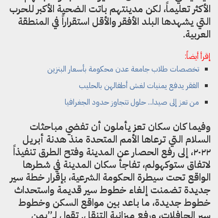
الأكثر تعليماً، لكن مدينتهم باتت الضحية الأكبر للحرب
التي يشهدها البلد الأفقر والأقل استقراراً في المنطقة
العربية.
إقرأ أيضاً:
تخصصات طلاب جامعة عدن محكومة بأسعار البنزين
الفقر يدفع يمنيات لغش أطفالهن بالحليب
من تعز إلى صيدا... حلول تتجاوز حدود الجغرافيا
وفيما كان سكان تعز يأملون أن تفضي مباحثات
السلام التي ترعاها الأمم المتحدة منذ هدنة أبريل
٢٠٢٢، إلى رفع الحصار عن المدينة وفتح الطرق تنفيذاً
لاتفاق ستوكهولم، تفاجأ سكان المدينة في شطرها
الواقع تحت سيطرة الحكومة الشرعية، بإقرار خطة سير
جديدة تضمنت إلغاء خطوط سير قديمة واستحداث
خطوط جديدة، ما باعد بين مواقع السكن وخطوط
سير الحافلات، ورفع ميزانية التنقل. تقول لـ”يمن