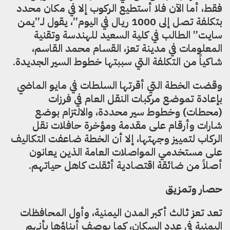
فقط، أما الآن فلا أستطيع الركوب إلا في مكان محدد
بتكلفة تصل إلى 1000 ريال في اليوم”، يقول لـ”يمن
سايت” الطالب في كلية السعيد للهندسة وتقنية
المعلومات في مدينة تعز، القسام محمد القاسم،
شاكياً من التكلفة التي سببتها خطوط السير الجديدة.
وقضت الخطة التي أقرتها السلطات في مايو الماضي
بإعادة تموضع مركبات النقل العام في فرزات
(محطات) وخطوط سير محددة، والالتزام بوضع
شارات وأرقام على مقدمة ومؤخرة حافلات نقل
الركاب لتمييز وجهتها، إلا أن الخطة ضاعفت التكاليف
على مستخدمي المواصلات العامة الذين يعانون
أصلاً من ضائقة اقتصادية أثقلت كاهل حياتهم.
حصار وتمزيق
تعد تعز ثالث أكبر المدن اليمنية، وأول المحافظات
اليمنية في عدد السكان، كما يوصف أبناؤها بأنهم