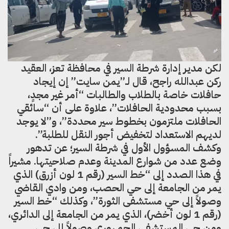
لكن مدير إدارة شرطة السير في محافظة تعز، العقيد
ركن عبدالله راجح، قال لـ”يمن سايت” إن إيجاد
حافلات خاصة بالطلاب والطالبات “أمر غير مجدٍ،
بسبب محدودية الحافلات”، علاوة على أن “سائقي
الحافلات ملتزمون بخطوط سير محددة”، و”لا يوجد
لديهم الاستعداد لتخفيض أجور النقل للطلبة”.
وكشف المسؤول الأول في شرطة السير؛ عن تدهور
وضع عدد من شوارع المدينة وعدم صلاحيتها. مشيراً
في هذا الصدد إلى “خط السير (رقم 1 لون أزرق) الذي
يمر من الجامعة إلى حي الحصب، ومن وادي القاضي
وصولاً إلى حي مستشفى الثورة”، وكذلك “خط السير
(رقم 1 لون أخضر)، الذي يمر من الجامعة إلى الدائري،
ومن حي المستشفى الجمهوري وصولاً إلى حي