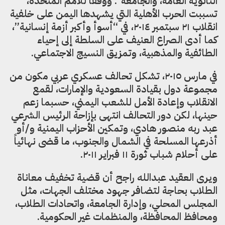
الثانوية العامة، والجامعة”. ووفقاً للأمم المتحدة،
تسببت الحرب الأهلية التي يشهدها اليمن على خلفية
انقلاب ٢١ سبتمبر ٢٠١٤، في “أسوأ وأكبر أزمة إنسانية”،
كما أدى الصراع العنيف على السلطة إلى إحياء
الطائفية والمذهبية، وتمزيق النسيج الاجتماعي.
في مارس ٢٠١٥، تشكل تحالف عسكري عربي مكون من
مجموعة دول بقيادة السعودية والإمارات، لقمع
الانقلاب وإعادة الأمل للشعب اليمني، حسبما زعم
حينها، لكن دور التحالف انتهى بإزاحة الرئيس الشرعي
عبد ربه منصور هادي، وتمكين الأحزاب اليمنية و/أو
أذرعها المسلحة في الشمال والجنوب، ما قضى نهائياً
على أحلام شباب ثورة ١١ فبراير ٢٠١١.
ويرى العقيد عبدالله راجح أن قضية تخفيف معاناة
الطلاب بحاجة لتضافر جهود مختلف الجهات، مثل
المجلس المحلي، وإدارة الجامعة، واتحادات الطلاب،
ومحافظ المحافظة، والمنظمات غير الحكومية.