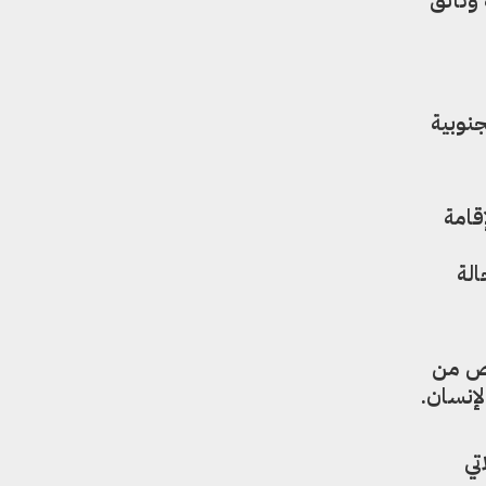
نوبية
قامة
الة
خص من
لإنسان.
تي