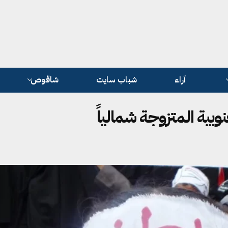
آراء
شباب سايت
شاقوص
وبية المتزوجة شمالياً