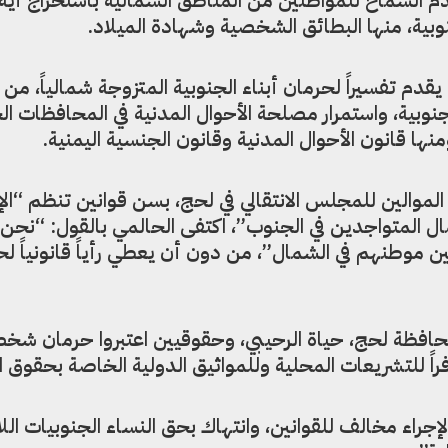
ية، منها البطائق الشخصية وشهادة الميلاد.
قدم تفسيراً لحرمان أبناء الجنوبية المتزوجة شمالياً، من
وبية، واستمرار مصلحة الأحوال المدنية في المحافظات الج
منها قانون الأحوال المدنية وقانون الجنسية اليمنية.
لموالين للمجلس الانتقالي في لحج، بسن قوانين تنظم “الإ
ال المتواجدين في الجنوب”، اكتفى الحالمي بالقول: “نحن
ين موطنهم في الشمال”، من دون أن يعطي رأياً قانونياً لح
حافظة لحج، حياة الرحيبي، وحقوقيين اعتبروا حرمان ش
راً للتشريعات المحلية وللمواثيق الدولية الخاصة بحقوق ا
جراء مخالف للقوانين، وانتهاك بحق النساء الجنوبيات اللا