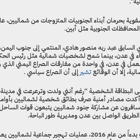
ة”.
وية بحرمان أبناء الجنوبيات المتزوجات من شماليين، عل
المحافظات الجنوبية مثل أبين.
لسابق عبد ربه منصور هادي، المنتمي إلى جنوب اليمن، إل
قاء في عدن، بينما سُمح لشخصيات شمالية مثل رئيس الحك
لعمل في عدن، في واحدة من مفارقات الصراع اليمني الذي 
ية، إلا أن الوقائع
تشير
إلى أن الصراع سياسي .
 البطاقة الشخصية “رغم أنني ولدت وترعرعت في مدينة
 أكدت مصادر أمنية صرف بطائق شخصية لشماليين بأوامر
افرون عن مشاركة جنود شماليين يتبعون قوات الساحل ا
ي الطريق الواصل بين عدن ومديرية طور الباحة.
وكانت فصائل جنوبية مسلحة نفذت بدءاً من عام 2016، عمليات تهجير جماعية لشم