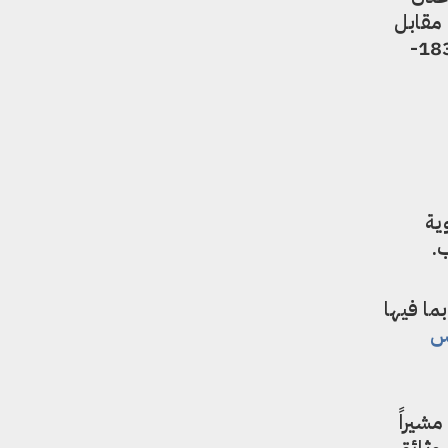
 مقابل
شمالي واحد)، حسبما يذكر المؤرخ الراحل سلطان ناجي. في كتابه:” التاريخ العسكري لليمن (1839-
ية
مة، بما فيها
س
شيراً
 وثائق