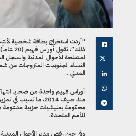
“أردت استخراج بطاقة شخصية لأنتسب
ذلك”، تقو
لمصلحة الأحوال المدنية والسجل ال
النساء الجنوبيات المتزوجات من شمال
المدني .
أوراس فهيم واحدة من ضحايا انتهاك
منذ صيف 2014، ما تسبب
محكومة بمليشيات حزبية مدعومة من 
للأمم المتحدة.
وفي حين رفض مدير الأحوال المدنية ف