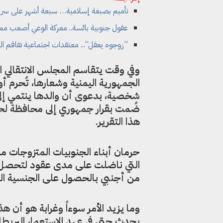
تأميم بصبغة إسلامية… سبعة أشهر على سري
عقول جنوبية بائسة.. معركة الوعي أصعب مما
”زوجوه يعقل“... معتقدات اجتماعية تفاقم ا
وفي وقت يتقاسم المجلس الانتقالي 
الجمهورية اليمنية وشعارها، تُحرم 
ضُمت بقرار جمهوري إلى محافظة لحج،
هذا التقرير.
حرمان أبناء الجنوبيات المتزوجات من
التي ناضلت على مدى عقود لتحصل في عام 03
من أجنبي بالحصول على الجنسية الي
وما يزيد الأمر سوءاً وغرابة هو أن ه
يحدث حتى في عهد الاستعمار البريطا