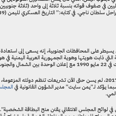
ن في صفوف قواته بنسبة ثلاثة إلى واحد (ثلاثة جنوبيين
ي يسيطر على المحافظات الجنوبية، إنه يسعى إلى استعادة
التي ذابت هويتها وهوية الجمهورية العربية اليمنية في هو
 والجنوب.
لكن المجلس منذ تأسيسه في مايو 2017، لم يسن حتى الآن تشريعات تنظم دولته المزعو
ما يؤكد لـ”يمن سايت” مدير الشؤون القانونية في
المجل
لمي.
 في لوائح المجلس الانتقالي يقنن منح البطاقة الشخصية”. م
دم السماح للمواطنين من المناطق الشمالية باستخراج أية