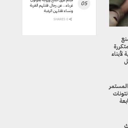
غرباء… عن رجال تقتلهم الغربة
ونساء تقتلهن الرغبة
0 SHARES
نع
المتكررة
لأبناء
ل
المستمر
انتونات
بعة
ث