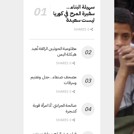
سهيلة البناء…
سفيرة المرح في كوريا
ليست سعيدة
0 SHARES
مظلومية الحوثيين الزائفة تُعيد
هيكلة اليمن
0 SHARES
مصحف صنعاء…جدل وتعتيم
وسرقات
0 SHARES
صالحة الجرادي: أنا امرأة قوية
كشجرة
0 SHARES
فيلم عرق البلح ورواية يموتون