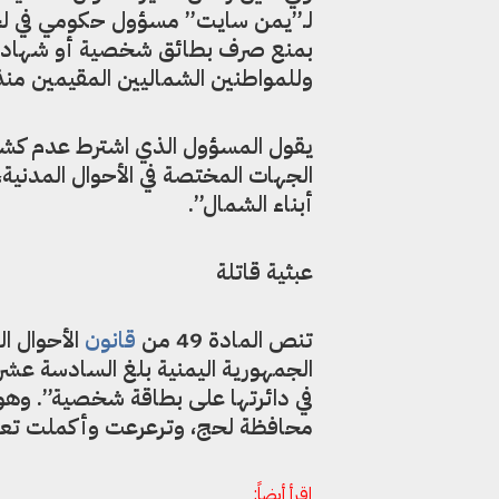
لـ”يمن سايت” مسؤول حكومي في لح
بمنع صرف بطائق شخصية أو شهادة ميل
وللمواطنين الشماليين المقيمين منذ
يقول المسؤول الذي اشترط عدم كشف 
الجهات المختصة في الأحوال المدنية
أبناء الشمال”.
عبثية قاتلة
تنص المادة 49 من
قانون
الأحوال 
الجمهورية اليمنية بلغ السادسة عشر
في دائرتها على بطاقة شخصية”. وهو
محافظة لحج، وترعرعت وأكملت تعليم
إقرأ أيضاً: