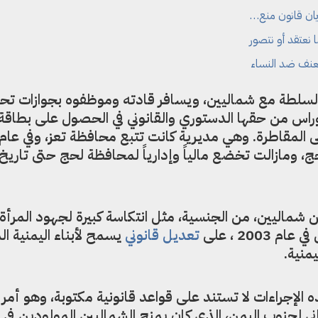
ان قانون منع…
 نعتقد أو نتصور
لعنف ضد النساء
السلطة مع شماليين، ويسافر قادته وموظفوه بجوازات ت
أوراس من حقها الدستوري والقانوني في الحصول على بطاقة
 ومازالت تخضع مالياً وإدارياً لمحافظة لحج حتى تاريخ
 شماليين، من الجنسية، مثل انتكاسة كبيرة لجهود المرأة 
20 ، على
تعديل قانوني
يسمح لأبناء اليمنية ال
منية.
ذه الإجراءات لا تستند على قواعد قانونية مكتوبة، وهو أمر 
ني لجنوب اليمن، الذي كان يمنح الشماليين المولودين في