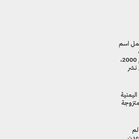
حمل اسم
شخصية، بدعوى أن والدها ينتمي إلى المقاطرة. وهي مديرية كانت تتبع محافظة تعز، وفي عام 2000،
 نشر
اليمنية
متزوجة
لم
 عدن