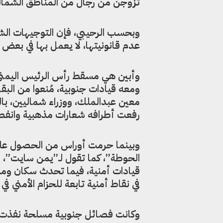
تزوجن من رجال من المناطق الشمالي
وبحسب الرحيبي، فإن التوجيهات الشف
عدم قانونيتها، لا يعمل بها في بعض 
وأبين هي مسقط رأس الرئيس اليمني ا
ومعه قيادات جنوبية، مُنعوا من الب
معين عبدالملك، ووزراء شماليين، با
رفعت أطرافه شعارات مذهبية وانفصال
وبينما حرمت أوراس من الحصول على
الحوطة”، كما تقول لـ”يمن سايت”،
قيادات أمنية، فيما تحدث سكان ومس
في نقاط أمنية تابعة للحزام الأمني ف