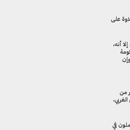
اوة على
ا أنه،
ومة
وإن
 من
لغربي،
اليين يعملون في