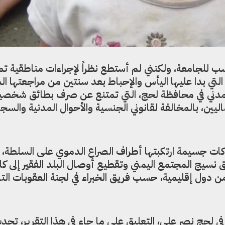
 للجامعة، ولكنني لم أستطع نظراً لإجراءات مناطقية تم
ل أوراس فهيم (20 عاماً) التي بدا عليها اليأس والإحباط بعد سنتين من مراجعتها 
مدني في محافظة لحج، التي تمتنع عن صرف بطائق شخصية 
يين، بالمخالفة لقانوني الجنسية والأحوال المدنية والسج
ات جسيمة ارتكبتها أطراف الصراع الدموي على السلطة، 
 في تمزيق نسيج المجتمع اليمني وتقطيع أوصال البلد الفقير إلى ك
دول إقليمية، حسب فريق الخبراء في لجنة العقوبات التا
ي لحج نصر علي، التعليق على ما جاء في هذا التقرير، تحد