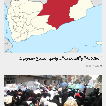
“المقادمة” و”المناصب”… واجهة تصدع حضرموت
نوفمبر 9, 2023