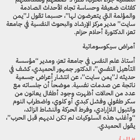
كفئات ضعيفة وحساسة تجاه الأحداث الصادمة
والمؤلمة التي يتعرضون لها”، حسبما تقول لـ”يمن
سايت” مدير مركز الإرشاد والبحوث النفسية في جامعة
تعز، الدكتورة أحلام حزام.
أمراض سيكوسوماتية
أستاذ علم النفس في جامعة تعز، ومدير “مؤسسة
التأهيل النفسي”، الدكتور جمهور الحميدي، كشف في
حديثه لـ”يمن سايت”، عن انتشار أعراض جسمية
ناتجة عن صدمات نفسية. موضحاً أن جلساته مع
عدد من الحالات أظهرت وجود أطفال يعانون من
سكر طفولي وفشل كبدي أو كلوي، واضطراب النوم
والتبول اللاإرادي، وفرط الحركة والنشاط الزائد،
“وأغلب هذه السلوكيات لم تكن لديهم قبل الحرب”،
يقول الحميدي.
إقرأ أيضاً: