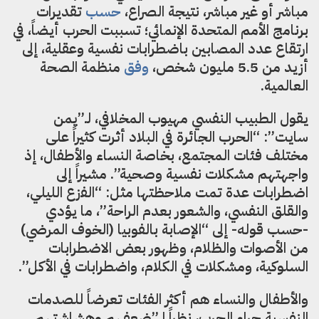
مباشر أو غير مباشر، نتيجة الصراع،
حسب
تقديرات
برنامج الأمم المتحدة الإنمائي؛ تسببت الحرب أيضاً، في
ارتقاع عدد المصابين باضطرابات نفسية وعقلية، إلى
أزيد من 5.5 مليون شخص،
وفق
منظمة الصحة
العالمية.
يقول الطبيب النفسي مهيوب المخلافي، لـ”يمن
سايت”: “الحرب الجائرة في البلاد أثرت كثيراً على
مختلف فئات المجتمع، بخاصة النساء والأطفال، إذ
واجهتهم مشكلات نفسية وصحية”. مشيراً إلى
اضطرابات عدة تمت ملاحظتها مثل: “الفزع الليلي،
والقلق النفسي، والشعور بعدم الراحة”، ما يؤدي
-حسب قوله- إلى “الإصابة بالفوبيا (الخوف المرضي)
من الأصوات والظلام، وظهور بعض الاضطرابات
السلوكية، ومشكلات في الكلام، واضطرابات في الأكل”.
والأطفال والنساء هم أكثر الفئات تعرضاً للصدمات
النفسية جراء الحرب، نظراً لـ”ضعفهم وهشاشتهم