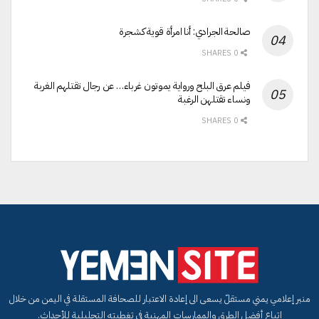
صالحة الجرادي: أنا امرأة قوية كشجرة
0 SHARES
فيلم عرق البلح ورواية يموتون غرباء… عن رجال تقتلهم الغربة
ونساء تقتلهن الرغبة
0 SHARES
منبر إعلامي يمني مستقلّ يسعى الى إعادة الاعتبار للصحافة المستقلة في اليمن من خلال
اتباع أفضل الطرق والممارسات المهنية في تغطيته التحليلية للأحداث.