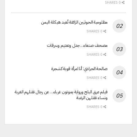
0 SHARES
مظلومية الحوثيين الزائفة تُعيد هيكلة اليمن
0 SHARES
مصحف صنعاء…جدل وتعتيم وسرقات
0 SHARES
صالحة الجرادي: أنا امرأة قوية كشجرة
0 SHARES
فيلم عرق البلح ورواية يموتون غرباء… عن رجال تقتلهم الغربة
ونساء تقتلهن الرغبة
0 SHARES