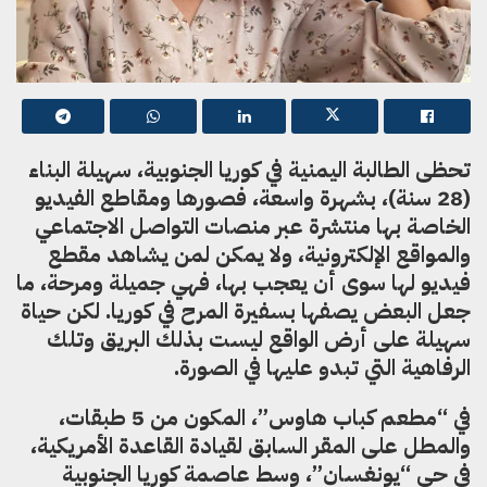
تحظى الطالبة اليمنية في كوريا الجنوبية، سهيلة البناء
(28 سنة)
،
بشهرة واسعة،
فصورها ومقاطع الفيديو
الخاصة بها منتشرة عبر منصات التواصل الاجتماعي
والمواقع الإلكترونية
،
ولا يمكن لمن يشاهد مقطع
فيديو لها سوى أن
يعجب
بها
،
فهي جميلة ومرحة
،
ما
جعل البعض يصفها بسفيرة المرح في كوريا.
لكن حياة
سهيلة على أرض الواقع ليست بذلك البريق وتلك
الرفاهية التي تبدو عليها في الصورة.
في “مطعم كباب هاوس”
،
المكون من 5
طبقات
،
والمطل على المقر السابق لقيادة القاعدة الأمريكية
،
في حي “يونغسان”
،
وسط عاصمة كوريا الجنوبية