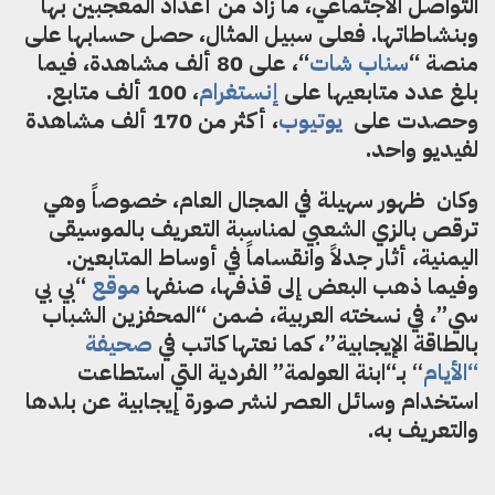
التواصل الاجتماعي
،
ما
زاد من أعداد المعجبين
بها
وبنشاطاتها.
فعلى سبيل المثال
،
حصل حسابها على
منصة “
سناب شات
“،
على 80 ألف مشاهدة،
فيما
بلغ عدد متابعيها على
إ
نستغرام
، 100 ألف متابع.
وحصدت على
يوتيوب
،
أ
كثر من 170 ألف مشاهدة
لفيديو واحد.
وكان ظهور سهيلة في المجال العام
،
خصوصا
وهي
ترقص بالزي الشعبي لمناسبة التعريف بالموسيقى
اليمنية، أثار جدلا
وانقساما
في أوساط المتابعين.
وفيما ذهب البعض إلى قذفها،
صنفها
موقع
“بي بي
سي”، في نسخته العربية
،
ضمن “المحفزين الشباب
بالطاقة الإيجابية”، كما نعتها كاتب في
صحيفة
“الأيام
“
ب
ـ
“
ا
بنة العولمة” الفردية التي
ا
ستطاعت
استخدام وسائل العصر لنشر صورة
إ
يجابية عن بلدها
والتعريف به.