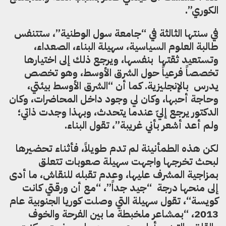
الكوري”.
في سنتها الثالثة في “جامعة سول الوطنية”، ستتنفس
طالبة العلوم السياسية،
سهيلة البناء
،
الصعداء
،
وتستعيد ثقتها بنفسها
،
ويرجع ذلك إلى اختيارها
تخصصا
فرعيا
حول الشرق الأوسط، وهو تخصص
يدرس بال
نجليزية. كما أن “الشرق الأوسط بيئتي
،
وحاج
ة
أحبها
،
وكان لي وجود داخل المحاضرات
،
وكان
الدكتور يرجع إلي
عندما يتحدث
،
وبهذا وجدت ذاتي؛
ولم أعد أشعر ب
أ
ني غريبة”
،
تقول البناء.
لكن هذه الطمأنينة لم تدم طويلا
ً،
ف
أ
ثناء تحضيرها
لبحث تخرجها واجهت سهيلة صعوبات تتعلق
بمزاجية المشرف عليها
،
وعدم تقبله للنقاش
،
ما
أدى
إلى منحها درجة
“جيد جدا
ً”،
“مع أن ورقتي كانت
كويس
ة
“
،
تقول سهيلة التي وصلت كوريا الجنوبية عام
2013
،
“بمشاعر ملخبطة ما بين الفرحة والخوف