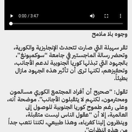
وجوه بلا ملامح
تقر سهيلة التي صارت تتحدث ال
نجليزية والكورية
،
وتحضر رسالة الماجستير في جامعة “سوكميونغ”،
بالجهود التي تبذلها كوريا الجنوبية لدعم ال
جانب
،
وتحفيزهم
،
لكنها ترى أن تأثير هذه الجهود مازال
بطيئا
.
تقول: “صحيح أن أفراد المجتمع الكوري مسالم
و
ن
ومحترم
و
ن
،
لكنهم لا يتقبلون الأجانب”. موضحة أنه
،
وعلى رغم طموح كوريا الجنوبية للوصول إلى
العالمية
،
إلا أن “عقول الناس
ليست
متقبلة
،
وينظرو
ن
إ
لينا كغرباء
،
وهذا طبيعي
،
لكننا نتعب جدا
من هذه النظرات”.