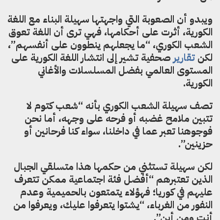
ويبدو أن الصعوبة التي واجهتها سهيلة البناء مع اللغة
الكورية
،
أثرت على أحكامها
،
فهي ترى أن اللغة تع
و
ق
الشعب الكوري
،
“ما يجعلهم ينطوون على أنفسهم”
،
لكن
تقارير
صحفية
تشير إلى انتشار
ا
للغة الكورية على
المستوى العالمي بفضل المسلسلات وال
غاني
الكورية.
تصف سهيلة الشعب الكوري ب
أ
نه “شعب كتوم لا
تتبين ملامح غضب
ه
أو فرحه على وجهه
،
أما نحن
فوجوهنا تعبر
عما في داخلنا
،
سواء كنا فرحانين أو
حزينين”.
لكن سهيلة تستثني من حكمها هذا متسلق
ي
الجبال
الذين تعتبرهم “أفضل فئة اجتماعية ممكن تتعرف
عليهم في كوريا
؛
فهؤلاء يتمتعون بالحميمية وعدم
النفور من الغرباء
،
“ي
شتوا يتعرفوا عليك
،
ويعرفوا من
أنت ومن أين”.