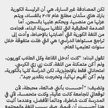
لكن المصادفة غير السارة
،
هي أن الرئيسة الكورية
بارك هاي
ستُدان
مطلع عام ٢٠١٧ بالفساد
،
ويتم
عزلها من منصبها
،
ويحكم عليها بالسجن. أما
الصدمة الحقيقية التي تلقتها سهيلة البناء
،
فجاءت
من اللغة الكورية التي
أ
صابتها بالإحباط
،
وأدت إلى
تراجع مستواها الدراسي؛
هي التي ظلت متفوقة خلال
سنوات تعليمها العام.
تقول البناء: “كنت أدخل القاعة وكل الطلاب كوري
و
ن
،
ولم أكن متمكنة من اللغة. كنت زيي زي الكرسي.
امتحاناتي فقط بال
نجليزية
،
لكن الدراسة كلها بالكوري
ة،
ولم أكن أفهم نهائي
اً
، وتخرجت بتقدير جيد”.
وتضيف: “أحسست
ب
أنني ضائعة،
محبطة
،
لأن
توقعاتي للجامعة كانت عالية
،
وكنت متحمسة
،
لأني في
المدرسة كنت شاطرة
،
ودائما
الأفضل
،
وعندما
أ
تيت
هنا
أ
حس
س
ت أن قيمتي صفر بسبب اللغة والمجتمع