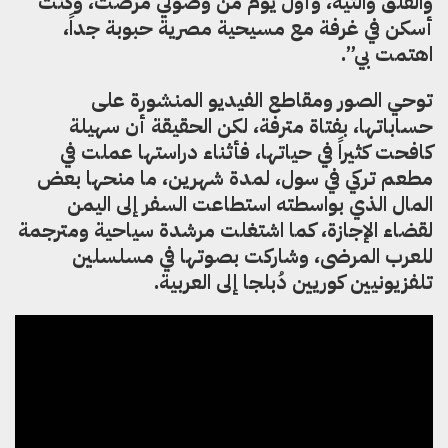
والقلق والتيه، وأول يوم من وصولي مرضت
،
وكنت
أسكن في غرفة مع مسيحية مصرية حبوب
ة
جدا
ً،
اهتمت بي”.
توحي الصور ومقاطع الفيديو المنشورة على
حساباتها
،
بفتاة مترفة
،
لكن الحقيقة أن سهيلة
كافحت كثيرا
في حياتها
،
فأثناء دراستها عملت
في
مطعم تركي في سول
،
لمدة شهرين
،
ما
منحها بعض
المال الذي بواسطته استطاعت السفر إلى اليمن
لقضاء ال
جازة، كما
ا
شتغلت مرشدة سياحية ومترجمة
للعرب المرضى، وشاركت بصوتها في مسلسلين
تلفزيونيين كوريين د
بلجا إلى العربية.