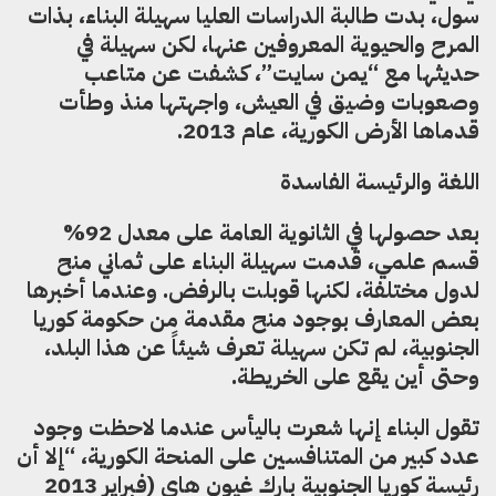
سول، بدت طالبة الدراسات العليا سهيلة البناء
،
بذات
المرح والحيوية المعروف
ي
ن عنها
،
لكن سهيلة في
حديثها مع “يمن سايت”
،
كشفت عن متاعب
وصعوبات وضيق في العيش
،
واجهتها منذ
وطأت
قدم
ا
ها الأرض الكورية
،
عام 2013.
اللغة والرئيسة الفاسدة
بعد حصولها في الثانوية العامة على معدل 92%
قسم علمي، قدمت سهيلة البناء على ثماني منح
لدول مختلفة
،
لكنها قوبلت
بالرفض. وعندما أخبرها
بعض المعارف بوجود منح مقدمة من حكومة كوريا
الجنوبية
،
لم تكن سهيلة تعرف شيئاً عن هذا البلد
،
وحتى أين يقع على الخريطة.
تقول البناء إنها شعرت باليأس عندما لاحظت وجود
عدد كبير من المتنافسين على المنحة الكورية
،
“إلا أن
رئيسة كوريا الجنوبية بارك غيون هاي
(فبراير 2013