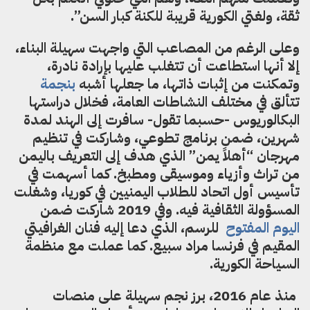
ثقة
،
ولغتي الكورية قريبة للكنة كبار السن”.
وعلى الرغم من المصاعب التي واجهت سهيلة البناء
،
إلا أنها
ا
ستطاعت أن تتغلب عليها بإرادة نادرة
،
وتمكنت من إثبات ذاتها
،
ما
جعلها أشبه
بنجمة
تتألق في مختلف النشاطات العامة، فخلال دراستها
البكالوريوس -حسبما
تقول- سافرت إلى الهند لمدة
شهرين
،
ضمن برنامج تطوعي
،
وشاركت في تنظيم
مهرجان “أهلا
يمن”
الذي
هدف إلى التعريف باليمن
من تراث و
أ
زياء وموسيقى ومطبخ. كما
أ
سهمت في
تأسيس أول اتحاد للطلاب اليمنيين في كوريا
،
وشغلت
المسؤولة الثقافية فيه. وفي 2019 شاركت ضمن
اليوم المفتوح
للرسم
،
الذي دعا إليه فنان الغرافيتي
المقيم في فرنسا مراد سبيع.
كما عملت مع منظمة
السياحة الكورية.
منذ
عام 2016
،
برز نجم سهيلة على منصات