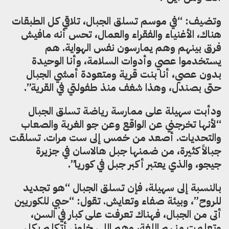
وتضيف
:
“في موسم تسلق الجبال
،
تلاقي كل الطبقات
هناك، ال
غنياء والفقراء والعمال، تحس أنه مافيش
فرق بينهم وهم يمارسون نفس الهواية. هم
يستخدموا عصي وأدوات السلامة، وأنا الوحيدة
بدون عصي
،
أنا بنت قرية ومتعودة
أ
مشي الجبال
حتى بصندل
،
وهذا شغف منذ طفولتي في القرية”.
ودأبت سهيلة على ممارسة رياضة تسلق الجبال
“لأنها تخرجني عن الواقع وعن جو الغربة والصعاب
والتحديات.
أ
صعد من خمس إلى ست مرات. تسلقت
جبال
كثيرة
،
من ضمنها جبل هالاسان في جزيرة
جيجو
،
والذي يعتبر أكبر جبل في كوريا”.
بالنسبة إلى سهيلة
،
فإن تسلق الجبال “هو تجديد
للروح”
،
وبيئة صفاء وتعايش. تقول: “حبي للكوريين
أتى من الجبال
،
فهناك تعرفت على كبار في السن
،
وتعلمت منهم اللغة
،
وهم اللي خلوني
أ
تكلم بكل