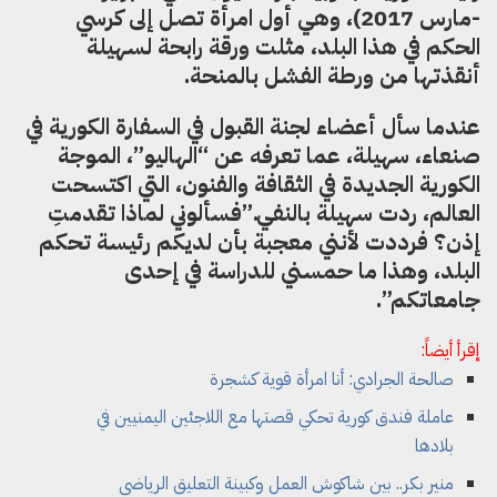
-مارس 2017)
،
وهي أول امرأة تصل إلى كرسي
الحكم في هذا البلد، مثلت ورقة رابحة لسهيلة
أن
قذتها من ورطة الفشل بالمنحة.
عندما سأل أعضاء لجنة القبول في السفارة الكورية في
صنعاء
،
سهيلة
،
عما تعرفه عن “الهاليو”، الموجة
الكورية الجديدة في الثقافة والفنون
،
التي اك
ت
سحت
العالم
،
ردت سهيلة بالنفي.”فسألوني لماذا تقدمت
إذ
ن
؟
فرد
د
ت
لأنني
معجب
ة
بأن لديكم رئيسة تحكم
البلد
،
وهذا
ما
حمسني للدراسة في إحدى
جامعاتكم”.
إقرأ أيضاً:
صالحة الجرادي: أنا امرأة قوية كشجرة
عاملة فندق كورية تحكي قصتها مع اللاجئين اليمنيين في
بلادها
منير بكر.. بين شاكوش العمل وكبينة التعليق الرياضي