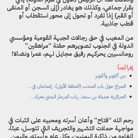
بقرار جماعي، وكذلك هو يغادر (إلى السجن أو المنفى
أو القبر) إذا تفرد أو تحول إلى محور استقطاب أو
قطب جاذبية.
من المعيب في حق رجالات الجبهة القومية ومؤسسي
الدولة في الجنوب تصويرهم حفنة “مراهقين”
رومانسيين يحركهم رفيق مجايل لهم، عمرا ونضالا!
إقرأ أيضاً:
بين أكتوبر وأكتوبر
الصراع حول باب المندب (الحلقة الأولى).. إغماءتان في…
الجزائرية جميلة بن سعد: رنات المزمار اليمني تحرك…
رحم الله “فتاح” وأعان أسرته ومحبيه على الثبات في
مواجهة حملات التشهير والتجريف التي تتوسل، عبثا،
إلغاءه من ذاكرة اليمنيين، وكل عام وأسرته، واليمن