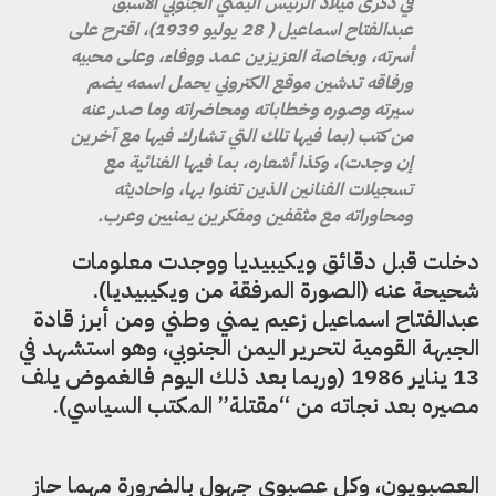
في ذكرى ميلاد الرئيس اليمني الجنوبي الأسبق
عبدالفتاح اسماعيل ( 28 يوليو 1939)، اقترح على
أسرته، وبخاصة العزيزين عمد ووفاء، وعلى محبيه
ورفاقه تدشين موقع الكتروني يحمل اسمه يضم
سيرته وصوره وخطاباته ومحاضراته وما صدر عنه
من كتب (بما فيها تلك التي تشارك فيها مع آخرين
إن وجدت)، وكذا أشعاره، بما فيها الغنائية مع
تسجيلات الفنانين الذين تغنوا بها، واحاديثه
ومحاوراته مع مثقفين ومفكرين يمنيين وعرب.
دخلت
قبل دقائق ويكيبيديا ووجدت معلومات
شحيحة عنه (الصورة المرفقة من ويكيبيديا).
عبدالفتاح اسماعيل زعيم يمني وطني ومن أبرز قادة
الجبهة القومية لتحرير اليمن الجنوبي، وهو استشهد في
13 يناير 1986 (وربما بعد ذلك اليوم فالغموض يلف
مصيره بعد نجاته من “مقتلة” المكتب السياسي).
العصبويون، وكل عصبوي جهول بالضرورة مهما حاز