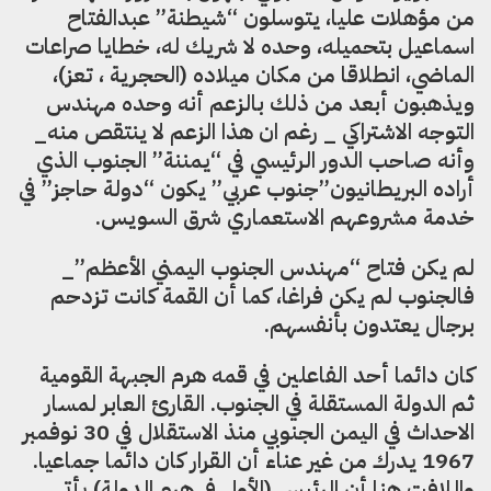
من مؤهلات عليا، يتوسلون “شيطنة” عبدالفتاح
اسماعيل بتحميله، وحده لا شريك له، خطايا صراعات
الماضي، انطلاقا من مكان ميلاده (الحجرية ، تعز)،
ويذهبون أبعد من ذلك بالزعم أنه وحده مهندس
التوجه الاشتراكي _ رغم ان هذا الزعم لا ينتقص منه_
وأنه صاحب الدور الرئيسي في “يمننة” الجنوب الذي
أراده البريطانيون”جنوب عربي” يكون “دولة حاجز” في
خدمة مشروعهم الاستعماري شرق السويس.
لم يكن فتاح “مهندس الجنوب اليمني الأعظم”_
فالجنوب لم يكن فراغا، كما أن القمة كانت تزدحم
برجال يعتدون بأنفسهم.
كان دائما أحد الفاعلين في قمه هرم الجبهة القومية
ثم الدولة المستقلة في الجنوب. القارئ العابر لمسار
الاحداث في اليمن الجنوبي منذ الاستقلال في 30 نوفمبر
1967 يدرك من غير عناء أن القرار كان دائما جماعيا.
واللافت هنا أن الرئيس (الأول في هرم الدولة) يأتي