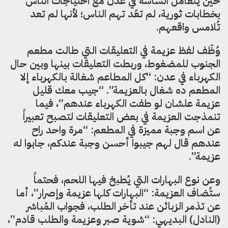
حين يتعامل الساسة في عدن مع احتياجات الناس
بخطابات ثورية، لم تعُد تهم الناس؛ لأنها لم تعد
تُلامس واقعهم.
وُظّف لفظ عزيمة في التعليقات التي طالت مطعم
الجنوب للمضغوط، وربطت التعليقات بينها وبين حال
الكهرباء في عدن: “كل المطاعم شغالة بالكهرباء إلا
المطعم ده شغال بالعزيمة”. “جيب معك قليل
عزيمة علشان لو طفت الكهرباء عندهم”، فيما
تنمذجت العزيمة في بعض التعليقات لتصبح تعبيراً
عن اسم وجبة مميزة في المطعم: “مرة واحد راح
عندهم قال لهم جيبوا أحسن وجبة عندكم، جابوا له
عزيمة”.
وعن نوع البهارات التي يُطبخ فيها اللحم، فحتماً
ستُضاف العزيمة: “البهارات كلها عزيمة وإصرار”، أما
عن تذمر الزبائن عند تأخر الطلب، فجواب المُباشر
(النادل) البديهي: “شوية صبر وعزيمة والطلب قادم”،