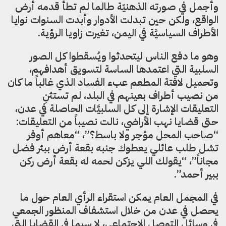
وأجمل في صورته الذهنيّة طالما لم تطأ قدمه أرض
الواقع، ولكن حين تبدلت الأدوار وأبدت السنوات نوايا
الأطراف السياسيَّة في اليمن، تغيرت زاويا الرؤية.
وهو ما دفع الناس ليتحدثوا ويُسقطوا كل الصور
السلبية التي اعتمدها الساسة لتسويق أهدافهم،
وتحميل لافتة المطعم عبء الفساد الذي غالباً ما كان
من نصيب أطراف بعينهم في البلد، لم تستثنِ
التعليقات الإشارة إلى كل السلبيَّات الحاصلة في عدن،
حتى قضايا نهب الأراضي، نالت نصيباً من التعليقات:
“صاحب المحل مؤجر ولا باسط؟”، “معاهم أوفر
تشل طلب عائلي يعطوك جنبه بقعة أرض ببئر فضل
مجاناً”، “يقولك اللي يزكن لحمه له بقعة أرض ركن
ببير أحمد”.
في المجمل العام يمكن استقراء الرأي العام حول ما
يحصل في عدن من خلال استشفاف المنظور الجمعي
في وسائل التوصل الاجتماعي، لا سيما في القضايا التي