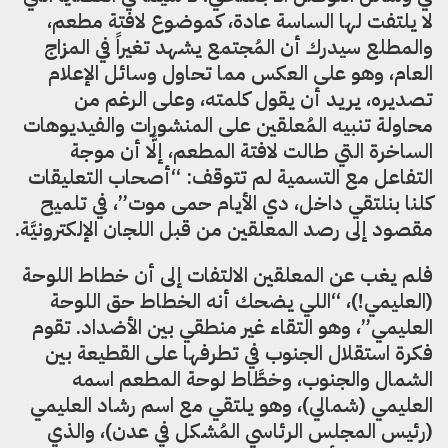
لا يلتفت لها الساسة عادة، كموضوع لافتة مطعم،
والمطلع سيدرك أن المُجتمع يشهد تغيراً في المزاج
العام، وهو على العكس مما تحاول وسائل الإعلام
تصديره، يريد أن يقول كلمته، وعلى الرغم من
محاولة تنبيه المُعلقين على المنشورات والفيديوهات
الساخرة التي طالت لافتة المطعم، إلَّا أن موجة
التفاعل مع التسمية لم تتوقف: “أصحاب التعليقات
كلنا بنلتقي داخل، دي الأيام حمى موت”، في تلميح
مقصود إلى رصد المعلقين من قبل اللجان الإلكترونيَّة.
فلم يغب عن المعلقين الالتفات إلى أن خطاط اللوحة
(العليمي!)، “اللي يضحك أنه الخطاط حق اللوحة
العليمي”، وهو التقاء غير منطقي بين الأضداد. تقوم
فكرة استقلال الجنوب في تطرفها على القطيعة بين
الشمال والجنوب، وخطَّاط لوحة المطعم اسمه
العليمي (شمالي)، وهو يلتقي مع اسم رشاد العليمي
(رئيس المجلس الرئاسي المُشكل في عدن)، والذي