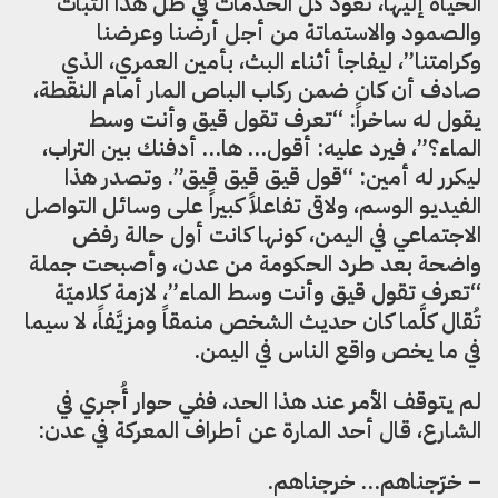
الحياة إليها، تعود كل الخدمات في ظل هذا الثبات
والصمود والاستماتة من أجل أرضنا وعرضنا
وكرامتنا”، ليفاجأ أثناء البث، بأمين العمري، الذي
صادف أن كان ضمن ركاب الباص المار أمام النقطة،
يقول له ساخراً: “تعرف تقول قيق وأنت وسط
الماء؟”، فيرد عليه: أقول… ها… أدفنك بين التراب،
ليكرر له أمين: “قول قيق قيق قيق”. وتصدر هذا
الفيديو الوسم، ولاقى تفاعلاً كبيراً على وسائل التواصل
الاجتماعي في اليمن، كونها كانت أول حالة رفض
واضحة بعد طرد الحكومة من عدن، وأصبحت جملة
“تعرف تقول قيق وأنت وسط الماء”، لازمة كلاميّة
تُقال كلَّما كان حديث الشخص منمقاً ومزيَّفاً، لا سيما
في ما يخص واقع الناس في اليمن.
لم يتوقف الأمر عند هذا الحد، ففي حوار أُجري في
الشارع، قال أحد المارة عن أطراف المعركة في عدن:
– خرّجناهم… خرجناهم.