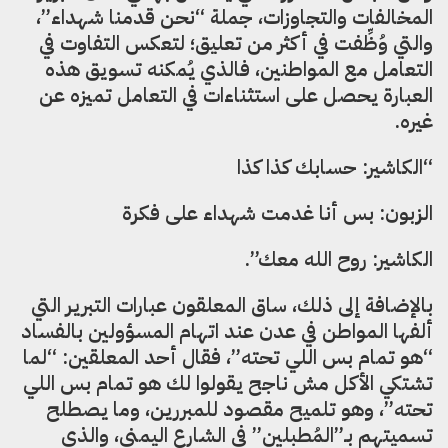
المخالفات والتجاوزات، جملة “نحن قدمنا شهداء”،
والتي وُظِّفت في أكثر من تعليق؛ لتعكس التفاوت في
التعامل مع المواطنين، فالذي يُمكنه تسويق هذه
العبارة يحصل على استثناءات في التعامل تميزه عن
غيره.
“الكاشير: حسابك كذا كذا
الزبون: بس أنا غدمت شهداء على فكرة
الكاشير: روح الله معك”.
بالإضافة إلى ذلك، ساق المعلقون عبارات التبرير التي
ألفها المواطن في عدن عند اتهام المسؤولين بالفساد
“هو تمام بس اللي تحته”، فقال أحد المعلقين: “لما
تشتكي الأكل مش ناجح يقولوا لك هو تمام بس اللي
تحته”، وهو تلميح مقصود للمبررين، وما يصطلح
تسميتهم بـ”المُطبلين” في الشارع اليمني، والذي