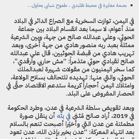
بصمة مغايرة في محيط تقليدي .. طموح شبابي يحاول…
في اليمن، توازت السخرية مع الصراع الدائر في البلاد
منذ أعوام، لا سيما بعد انقسام البلاد بين جماعة
الحوثي، وعلي عبدالله صالح من جهة، وبين الشرعية
ممثلة بعبد ربه منصور هادي من جهة أُخرى، وبعد
تهريب هادي من قبضة الحوثيين، قال علي عبدالله
صالح لقيادي حوثي متذمراً: “مش حاربي وارقدي”،
كما سخر اليمنيون من مقولات شهيرة لعبدالملك
الحوثي، والتي منها: تهديده للتحالف بسلاح الولاعة،
وامتلاك اليمن أحجاراً كريمة ستدعم الاقتصاد حتَّى في
الحصار المفروض على البلد.
وبعد تقويض سلطة الشرعية في عدن، وطرد الحكومة
في 2019، أراد صالح مُثنى
في بثه
أن ينقل صورة
مطمئنة عن عدن التي وأخيًرا أصبحت تنعم بالسلام
بعد انتهاء المعركة: “عدن بخير بإذن الله، عدن تعود