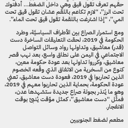
حقهم تعرف تقول قيق وهي داخل الضغط… أدفنوك
تحت الرز”، “لازم تكاعم باللقم عشان تقول قيق تحت
المي”، “إذا اشترغت باللقمة تقول قيق تحت الماء”.
ومع استمرار الصراع بين الأطراف السياسيَّة، وطرد
الحكومة في 2019، لحقت التعليقات الساخرة دست
(قدر) معاشيق، وتداولها رواد وسائل التواصل
الاجتماعي في اليمن على نطاق واسع، بعد نهب قصر
معاشيق، وكرروا تداولها بعد عودة حكومة معين،
كنوع من السخرية من الاتفاق الذي وقّعه الخصوم
الذين تحاربوا في 2019، فعودة دست معاشيق، تعني
عودة الحكومة، بحماية الذين تحاربوا معهم في 2019،
وهو ما يُنذر بجولة صراع جديدة ستشهدها عدن،
فمثَّل “دست معاشيق”، كمثل مؤقت يُنبئ بوقت
الانفجار.
مطعم لضغط الجنوبيين