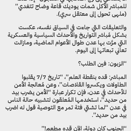
للمباشر الأكل شمات يوديك قاعة وضاح تتغدي”
(ملهى تحول إلى معتقل سري).
والتعليقات التي جاءت في السياق نفسه، عكست
بشكل مُباشر التواريخ والأحداث السياسية والعسكرية
التي مرَّت بها عدن طوال الأعوام الماضية، ومازالت
تعاني تبعاتها إلى اليوم.
“الزبون: فين الطلب؟
المباشر: قده بنقطة العلم”، “تاريخ 7/7 يقلبوا
الطاولات ويكسروا القلاصات”، وعن مُعالجة الأمن
للأحداث في عدن، فإن تكرار عبارة “الأمن يضرب بيد
من حديد”، استخدمها المُعلقون لتشبيه حالة الناس
في عدن “لما تشتي فتة تمر مع التوصية قول له اضرب
بيد من حديد”.
“الجنوب كان دولة، الآن قده مطعم!”