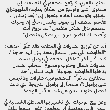
الجنوب العربي، فارتفع المطعم في التعليقات إلى
مستوى أعلى وأوسع من المكان بطابعه الطوبوغرافي
الضيّق، وتوسعت أبعاده ليتحول إلى “بُعد زمكاني”،
فقُسم المطعم إلى جنوب وشمال، حتّى إن وجبات
المطعم تنزل بشكل منفصل “لما تروح أنت
وأصحابك تتغدوا ينزلوا الرز بشكل منفصل”.
أما عن توزيع الطاولات في المطعم فقد علّق أحدهم:
“الطاولات اللي على الشمال محد ينزل لهم حاجة”،
فيما قال آخر: “داخل المطعم في برميل يقسم
الطاولات شمال وجنوب وممنوع أصحاب الشمال
يدخلوا الطاولات الجنوبية”، فيما تساءل أحد
المعلقين ساخراً” “المطعم فيبه طاولات ولا نجلس
على براميل!”، ملمحاً إلى براميل الشريجة التي كانت
تفصل جنوب اليمن عن شماله قبل الوحدة.
وعن بيع الوجبات التي تشتهر بها المناطق الشمالية في
اليمن، فهي ممنوعة في المطعم: “تقول يبيعوا سلتة