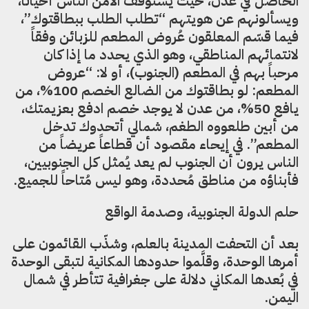
الحاصل في عدن، حيث يستوقف الأمن الناس أحياناً،
ويسألونهم عن هويتهم “تطلب الطلب ببطاقتوك”،
فيما قسّم المعلقون عُروض المطعم للزبائن وفقاً
لانتمائهم المناطقي، وهو الذي يحدد ما إذا كان
مرحباً بهم في المطعم (الجنوب)، أو لا: “عروض
المطعم: لو بطاقتوك من الضالع الخصم 100%، من
يافع 50%، من عدن لا يوجد خصم ادفع بعزيمتك،
من أبين طلعووه الطغم، شمالي أتحدوك تدخل
المطعم”. في إيحاء مقصود أن قطاعاً عريضاً من
الناس يرون أن الجنوب لم يعد يُمثل كل الجنوبيين،
فأبناؤه من مناطق مُحددة، وهو ليس مُتاحاً للجميع.
حلم الدولة الجنوبية، وصدمة الواقع
بعد أن التحفت المدينة بالعلم، وشذّب القائمون على
أمرها الوحدة، وقلَّموا حدودها المكانية لتبقى الوحدة
في بُعدها المكاني دلالة على جغرافية تتأطر في شمال
اليمن.