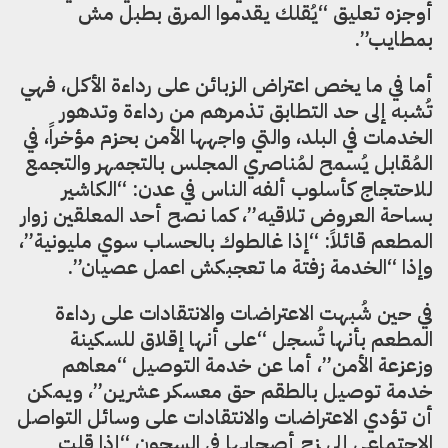
أوجزه تعليق “يُقلك يقدموا المرق بطبل مش
بمطايب”.
أما في ما يخص اعتراض الزبائن على رداءة الأكل، فهي
تُشبه إلى حد التطابق تذمرهم من رداءة وتدهور
الخدمات في البلد، والتي واجهها الأمن بحزم مؤخراً، في
المُقابل يُسمح لمُناصري المجلس بالتجمهر والتجمع
للاحتجاج كأسلوب ألفه الناس في عدن: “الكاشير
بساحة العروض تلاقيه”، كما نصح أحد المعلقين زوار
المطعم قائلاً: “إذا غالطوك بالحساب سوي مليونية”،
وإذا “الخدمة زفتة ما تعجبكش اعمل عصيان”.
في حين شُبهت الاعتراضات والانتقادات على رداءة
المطعم بأنها تُسجل “على أنها إقلاق للسكينة
وزعزعة الأمن”، أما عن خدمة التوصيل “معاهم
خدمة توصيل بالطقم حق معسكر عشرين”، ويمكن
أن تؤدي الاعتراضات والانتقادات على وسائل التواصل
الاجتماعي إلى زج أصحابها في السجون “إذا قلت