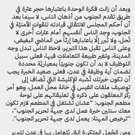
وبعد أن زالت فكرة الوحدة باعتبارها حجر عثرة في
طريق تقدم الجنوب من أذهان الناس، لا سيما بعد
أن أحكم المجلس الانتقالي قيادته للقوات الأمنيَّة في
الجنوب، وجد الناس أنفسهم أمام عثرات أُخرى لا
تُحل، ولا تُبرر إلَّا باعتبارها إرثاً من الماضي البغيض،
وعلى الناس تقبل هذا التبرير، لاحظ الناس تبدل وجه
المدينة، وتغير طبيعة التعاملات فيها، فعلى سبيل
التوظيف لا بد أن تكون جنوبيّاً بمعياريَّة محددة
لضمان أية وظيفة في عدن، فعلى صعيد الخبرة يجب
أن تكون خبرتك تُشبه الإكليشة التي تُضاف إلى
توصيف ملفات الفيس في خانة محل العمل، وهو أمر
ركَّز المعلقون على ذكره في تعليقاتهم على لوحة
مطعم الجنوب: “عشان تشتغل في المطعم لازم تكون
معك سنتين خبرة عمل لدى جبهة تحرير الجنوب”،
“ترخيص المهنة: يعمل لدى جبهة تحرير الجنوب”.
ومن الجُمل المتكررة التي يُتعامل بها في عدن لتبرير