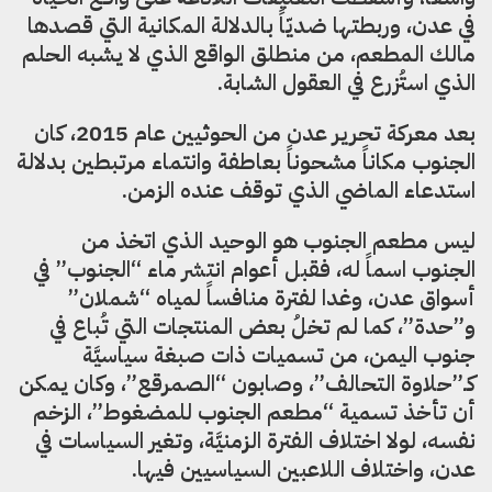
في عدن، وربطتها ضديّاً بالدلالة المكانية التي قصدها
مالك المطعم، من منطلق الواقع الذي لا يشبه الحلم
الذي استُزرع في العقول الشابة.
بعد معركة تحرير عدن من الحوثيين عام 2015، كان
الجنوب مكاناً مشحوناً بعاطفة وانتماء مرتبطين بدلالة
استدعاء الماضي الذي توقف عنده الزمن.
ليس مطعم الجنوب هو الوحيد الذي اتخذ من
الجنوب اسماً له، فقبل أعوام انتشر ماء “الجنوب” في
أسواق عدن، وغدا لفترة منافساً لمياه “شملان”
و”حدة”، كما لم تخلُ بعض المنتجات التي تُباع في
جنوب اليمن، من تسميات ذات صبغة سياسيَّة
كـ”حلاوة التحالف”، وصابون “الصمرقع”، وكان يمكن
أن تأخذ تسمية “مطعم الجنوب للمضغوط”، الزخم
نفسه، لولا اختلاف الفترة الزمنيَّة، وتغير السياسات في
عدن، واختلاف اللاعبين السياسيين فيها.