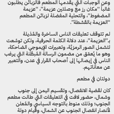
وعن الوجبات التي يقدمها المطعم فالزبائن يطلبون
غالباً “مكان رز مع وصلتين عزيمة”، “عزيمة
المضغوط”، والتحلية المفضلة لزبائن المطعم
“العزيمة بالقشطة”.
لم تتوقف تعليقات الناس الساخرة والمُذيلة
بـ”العزيمة”، عند دلالة الكلمة الحرفية، ولكن توسَّعت
لتشمل الصور الرمزيَّة، وتعبيرات الإيموجي الضاحكة،
وهو ما يُعمّق من مضمون الرسالة المُبطَّنة التي يرغب
الناس في إيصالها إلى أصحاب القرار في عدن، والتعبير
عن معاناتهم.
دولتان في مطعم
كان لقضية الانفصال، وتقسيم اليمن إلى جنوب
وشمال، حضور لافت في التعليقات التي طالت مطعم
الجنوب؛ وذلك منوط بالتوجه السياسي والمُعلن
لأنصار انفصال الجنوب عن الشمال، وقيام دولة