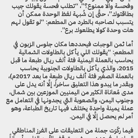
وفحسة والا ممنوع؟”، “تطلب فحسة يقولك جيب
بطاقتوك”، حتَّى إن شُبهة لفظ الوحدة ممكن أن
يتسبب لصاحبه بالطرد من المطعم: “لو تقول لهم
هات وحدة كولا يطلعوك برع”.
أما ثمن الوجبات فيحددها مكان جلوس الزبون في
المطعم: “يقولك اللي يأكل بالطاولات الشمالية
يحاسب بالعملة اليمنية فئة ألف ريال طبعة ما قبل
2015، والذي يأكل بالطاولات الجنوبية يحاسب
بالعملة الصغير فئة ألف ريال طبعة ما بعد 2017م)،
وبقدر ما يبدو هذا التعليق ساخراً، إلَّا أنه يدل على
مدى مُعاناة الكثير من اليمنيين الموزعين بين شمال،
وجنوب اليمن، والصعوبة التي يجدونها في التعامل مع
عملة يمينة واحدة يختلف فيها تاريخ الطباعة، وهو
أمر لم يحصل إلَّا في اليمن.
فيما ركّزت جملة من التعليقات على الفرز المناطقي