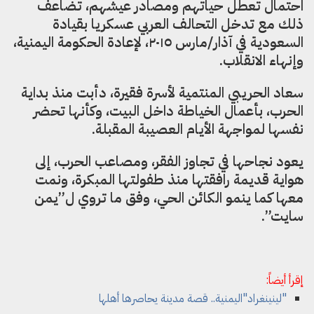
احتمال تعطل حياتهم ومصادر عيشهم، تضاعف
ذلك مع تدخل التحالف العربي عسكريا بقيادة
السعودية في آذار/مارس ٢٠١٥، لإعادة الحكومة اليمنية،
وإنهاء الانقلاب.
سعاد الحريبي المنتمية لأسرة فقيرة، دأبت منذ بداية
الحرب، بأعمال الخياطة داخل البيت، وكأنها تحضر
نفسها لمواجهة الأيام العصيبة المقبلة.
يعود نجاحها في تجاوز الفقر، ومصاعب الحرب، إلى
هواية قديمة رافقتها منذ طفولتها المبكرة، ونمت
معها كما ينمو الكائن الحي، وفق ما تروي ل”يمن
سايت”.
إقرأ أيضاً:
"لينينغراد"اليمنية.. قصة مدينة يحاصرها أهلها