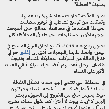
بمدينة “قعطبة”.
بمرور الوقت، تجاوزت سعاد شهرة ربة عملها،
وتمكنت من توسع نشاطها في توفير متطلبات
الخياطة المنعدمة في محافظة الضالع، حتى أصبحت
الوجهة الأولى لمستلزمات الخياطة في المحافظة كلها.
بحلول ربيع عام 2015، أتسع نطاق النزاع المسلح في
اليمن، واتخذ طابعا إقليميا؛ ما أدى إلى
إغلاق
حوالي
٤٢ في المائة من الشركات المملوكة للنساء. ونتيجة
لفقدان الرجال أعمالهم أيضا جراء النزاع، ألقي العبء
الأكبر على النساء.
في المنطقة التي تنتمي إليها سعاد، تشكّل الثقافة
السائدة قيدا إضافيا على أنشطة النساء وحركتهن،
حيث يحرمن حتى من الخروج إلى السوق، وينظر
إليهن كـ”ربات بيوت لا أكثر”، كما تقول سعاد، مشيرة
إلى أنها عندما قررت توسيع نشاطها التجاري، خارج