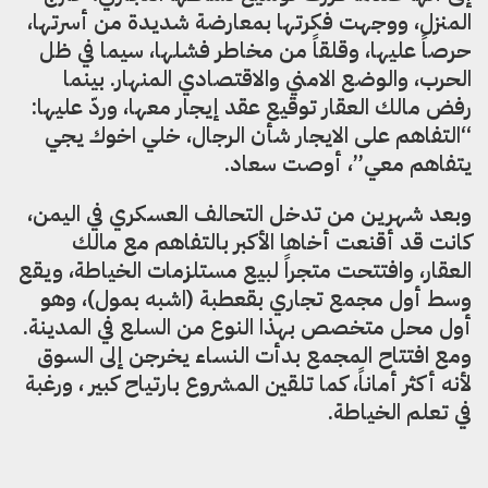
المنزل، ووجهت فكرتها بمعارضة شديدة من أسرتها،
حرصاً عليها، وقلقاً من مخاطر فشلها، سيما في ظل
الحرب، والوضع الامني والاقتصادي المنهار. بينما
رفض مالك العقار توقيع عقد إيجار معها، وردّ عليها:
“التفاهم على الايجار شأن الرجال، خلي اخوك يجي
يتفاهم معي”، أوصت سعاد.
وبعد شهرين من تدخل التحالف العسكري في اليمن،
كانت قد أقنعت أخاها الأكبر بالتفاهم مع مالك
العقار، وافتتحت متجراً لبيع مستلزمات الخياطة، ويقع
وسط أول مجمع تجاري بقعطبة (اشبه بمول)، وهو
أول محل متخصص بهذا النوع من السلع في المدينة.
ومع افتتاح المجمع بدأت النساء يخرجن إلى السوق
لأنه أكثر أماناً، كما تلقين المشروع بارتياح كبير ، ورغبة
في تعلم الخياطة.