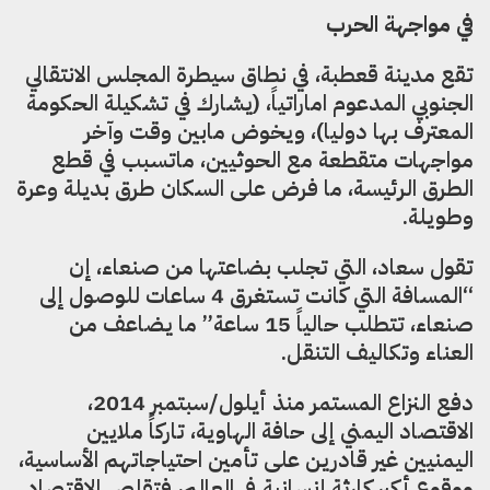
في مواجهة الحرب
تقع مدينة قعطبة، في نطاق سيطرة المجلس الانتقالي
الجنوبي المدعوم اماراتياً، (يشارك في تشكيلة الحكومة
المعترف بها دوليا)، ويخوض مابين وقت وآخر
مواجهات متقطعة مع الحوثيين، ماتسبب في قطع
الطرق الرئيسة، ما فرض على السكان طرق بديلة وعرة
وطويلة.
تقول سعاد، التي تجلب بضاعتها من صنعاء، إن
“المسافة التي كانت تستغرق 4 ساعات للوصول إلى
صنعاء، تتطلب حالياً 15 ساعة” ما يضاعف من
العناء وتكاليف التنقل.
دفع النزاع المستمر منذ أيلول/سبتمبر 2014،
الاقتصاد اليمني إلى حافة الهاوية، تاركاً ملايين
اليمنيين غير قادرين على تأمين احتياجاتهم الأساسية،
ووقوع أكبر كارثة إنسانية في العالم، فتقلص الاقتصاد