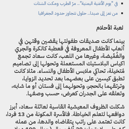
في "يوم الأغنية اليمنية"... مرّ الطرب ومكث الشتات
من تعز إلى صيدا... حلول تتجاوز حدود الجغرافيا
لعبة الأحلام
بينما كانت صديقات طفولتها يقضين وقتهن في
ألعاب الأطفال المعروفة في قعطبة كالكرة والجري
والغُمِّيضة، وغيرها من اللعب، كانت سعاد تجمع
اكياس البلاستيك المستعملة وتحولها إلى تصاميم
مُتخيلة، تحاكي ملابس الأطفال والنساء. مثلا كانت
تطبق كيسين على بعضهما بعد تحديد الزوايا،
وترتقهما بالحجر، وتحولهما إلى فستان أو ما شابه،
وتعلقه على الجدران كعرض، حسب وصفها.
شكلت الظروف المعيشية القاسية لعائلة سعاد، أبرز
دوافعها لتعلم الخياطة. فالأسرة المكونة من 13 فردا،
كانت تعتمد على راتب يتقاضاه والدها، من عمله
كشرطي ، لا يتجاوز 20 ألف ريال (حوالي 100 دولار