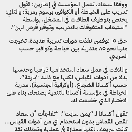
ووفقا لسعاد، تعمل المؤسسة في إطارين: الأول
تدريب على الخياطة أو الكوافير، برسوم رمزية؛ والثاني:
يختص بتوظيف الطاقات في المشغل، بواسطة
“استيعاب المتفوقات بالتدريب، وتوفير فرص لهن”.
حتى ١٥ نوفمبر، نفذت دورات تدريبة عديدة، تخرجت
منها نحو ٨٥ متدربة، بين خياطة وكوافير، حسب
الحريبي.
واللافت في عمل سعاد استخدامها ذراعها وحدسها
بدلا من أدوات القياس، لكنها مع ذلك “بارعة”،
حسب أكسانا الشجاع، (أوكرانية الجنسية)، مدربة
الخياطة في مؤسسة أكسانا للتنمية بصنعاء، بناء على
الاختبار الذي خضعت له.
تقول أكسانا لـ “يمن سايت”: “تفاجأت أن سعاد
تقص القماش بدون استخدام اي من أدوات القياس…
كانت سريعة.. لكنها ممتازة في عملها، وتمتلك ثقة