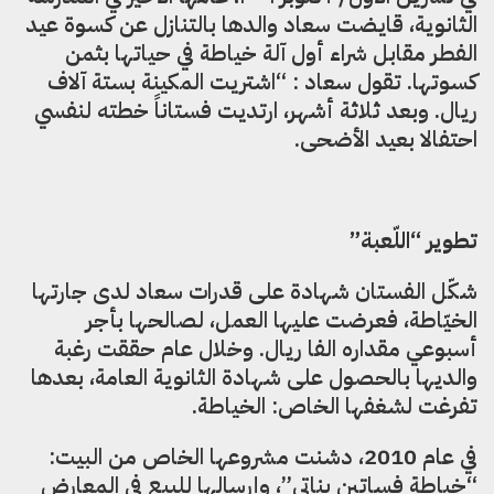
الثانوية، قايضت سعاد والدها بالتنازل عن كسوة عيد
الفطر مقابل شراء أول آلة خياطة في حياتها بثمن
كسوتها. تقول سعاد : “اشتريت المكينة بستة آلاف
ريال. وبعد ثلاثة أشهر، ارتديت فستاناً خطته لنفسي
احتفالا بعيد الأضحى.
تطوير “اللّعبة”
شكّل الفستان شهادة على قدرات سعاد لدى جارتها
الخيّاطة، فعرضت عليها العمل، لصالحها بأجر
أسبوعي مقداره الفا ريال. وخلال عام حققت رغبة
والديها بالحصول على شهادة الثانوية العامة، بعدها
تفرغت لشغفها الخاص: الخياطة.
في عام 2010، دشنت مشروعها الخاص من البيت:
“خياطة فساتين بناتي”، وإرسالها للبيع في المعارض