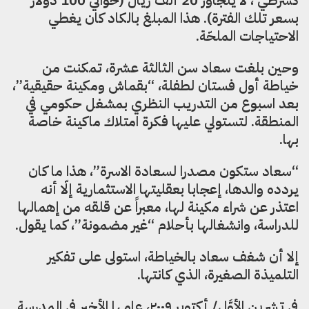
بسعر تلك الفترة). هذا المبلغ بالكاد كان يغطي
الاحتياجات الملحّة.
وحين بلغت سعاد سن الثالثة عشرة، تمكنت من
خياطة أول فستان لطفلة، “بقماش ومكينة حقيقية”،
بعد اسبوع من التدريب النظري بمشغل حكومي في
المنطقة. لتستولي عليها فكرة امتلاك ماكينة خاصة
بها.
“سعاد ستكون مصدرا لسعادة الاسرة”، هذا ما كان
يردده والدها، إعجابا بعقليتها الاستثمارية إلّا أنه
اعتذر عن شراء مكينة لها، معبراً عن قلقه من إهمالها
للدراسة، وانشغالها بأحلام “غير مضمونة”، كما يقول.
إلا أن شغف سعاد بالخياطة، استولى على تفكير
التلميذة الصغيرة، الذي كانتها.
في تشرين الأوَّل/ أكتوبر ٢٠٠٩، عامها الأخير في المدرسة