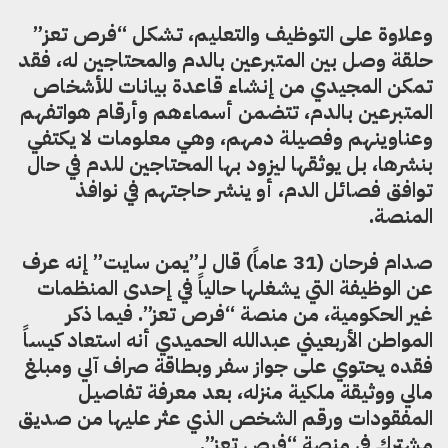
وعلاوة على التوظيف والتعليم، تشكل “فرص تعز”
حلقة وصل بين المتبرعين بالدم والمحتاجين له، فقد
تمكن المجيدي من إنشاء قاعدة بيانات للأشخاص
المتبرعين بالدم، تتضمن أسماءهم وأرقام هواتفهم
وعناوينهم وفصيلة دمهم، وهي معلومات لا يكتفي
بنشرها، بل يوثقها ليزود بها المحتاجين للدم في حال
توافق فصائل الدم، أو ينشر حاجتهم في نوافذ
المنصة.
صدام فرحان (31 عاماً) قال لـ”يمن سايت” إنه عرف
عن الوظيفة التي يشغلها حالياً في إحدى المنظمات
غير الحكومية، من منصة “فرص تعز”. فيما ذكر
المواطن الأربعيني عبدالله الحميدي أنه استعاد كيساً
فقده يحتوي على جواز سفر وبطاقة صراف آلي ومبلغ
مالي ووثيقة ملكية منزله، بعد معرفة تفاصيل
المفقودات ورقم الشخص الذي عثر عليها من صديق
مشترك في منصة “فرص تعز”.