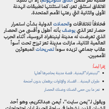
قضية تعز ضمن
اتفاق ستوكهولم
، إلا أن تنفيذ
الاتفاق استثنى تعز، كما استثنتها تطبيقات الهدنة
الأولى والثانية التي رعتها الأمم المتحدة.
فخلافاً للاتفاقات و
الحملات
الدولية بشأن استمرار
حصار تعز الذي
يوصف
بأنه أطول وأقسى من الحصار
الذي تعرضت له مدينة لينينغراد الروسية، أثناء الحرب
العالمية الثانية، مازالت مدينة تعز ترزح تحت أسوأ
عقاب جماعي تزيده سوءاً
تصريحات
المبعوثين
الأمميين.
إقرأ أيضاً:
"لينينغراد"اليمنية.. قصة مدينة يحاصرها أهلها
طيران اليمنية… الفساد والإتاوات يرتفعان بدون أجنحة
تعز ما بين حمى الضنك وضنك الحصار
ويقول لـ”يمن سايت”، أيمن عبدالكريم، وهو أحد
الشبان الذين نشطوا في ساحة الحرية إبان احتجاجات