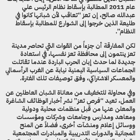
عام 2011 المطالبة بإسقاط نظام الرئيس علي
عبدالله صالح، إن تعز “تعاقب لأن شبانها كانوا في
طليعة الذين خرجوا إلى الشوارع للمطالبة بإسقاط
النظام”.
لكن المفارقة أن جزءاً من القوات التي تحاصر مدينة
تعز ينتمون إلى محافظة تعز نفسها، في استعادة
جديدة لما حدث إبان الحرب الباردة عندما تقاتلت
الجماعات السياسية اليمنية نيابة عن الغرب الرأسمالي
والمعسكر الاشتراكي، وفق توصيفات تلك الفترة.
وفي محاولة للتخفيف من معاناة الشبان العاطلين عن
العمل، تعيد “فرص تعز” نشر أخبار الوظائف الشاغرة
والمعلن عنها من قبل منظمات محلية ودولية
ومعاهد ومدارس وجامعات وشركات ومؤسسات
ووسائل إعلام ومنشآت أخرى، فضلاً عن المنح
المجانية والدورات التدريبية والمبادرات المجتمعية