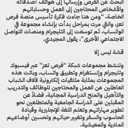
البحث عن الفرص وإرسالها إلى هواتف أصدقائه
والأشخاص المحتاجين إلى العمل وحساباتهم
الخاصة، “ومن هنا جاءت فكرة تأسيس منصة فرص
تعز، والتي مرت بمراحل بدأت بإنشاء مجموعة في
الواتساب، ثم توسعت إلى التليجرام ومنصات التواصل
الاجتماعي الأخرى”، يقول المجيدي.
قشة ليس إلا
وتنشط مجموعات شبكة “فرص تعز” عبر فيسبوك
وتليجرام وإنستغرام وتطبيق واتساب، وباتت هذه
المجموعات بمثابة ملتقيات إلكترونية لآلاف الشباب
العاطلين عن العمل والمحتاجين للوظائف والتدريب
والتأهيل والمنح الدراسية المجانية، فضلاً عن
المقبلين على الدراسة الجامعية والمتطلعين نحو
تطوير مهاراتهم وتعلم اللغة الإنجليزية وقيادة
الحاسوب والسفر وتغيير حياتهم وتحسين أوضاعهم
المادية والمعيشية.