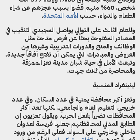
شخص، 60% منهم قضوا بسبب عجزهم عن شراء
الطعام والدواء، حسب
الأمم المتحدة
.
وللعام الثالث على التوالي يواصل المجيدي
التنقيب
في
المصادر المفتوحة بحثاً عن فرص متاحة
مثل
الوظائف والمنح والدورات التدريبية وغيرها من
العروض والمبادرات التي
يمكن
أن تفتح آفاقاً جديدة،
وتبعث الأمل في حياة شبان مدينة تعز الممزقة
والمحاصرة من ثلاث جهات.
لينينغراد المنسية
وتعز أكبر محافظة يمنية في عدد السكان، وفي عدد
خريجي التعليم العام والجامعي، لكنها تعد أكثر
المحافظات تضرراً بفعل الحرب. ويقول تعزيون إن
الطابع المدني لمحافظتهم جعلها فريسة لعدوان
داخلي وخارجي على السواء. ف
على الرغم من ورود