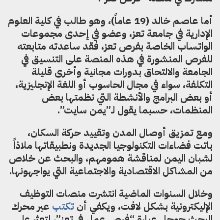
أما عاصم خالد (19 عاماً)، وهو طالب في كلية العلوم
الإدارية في جامعة تعز، وعضو في إحدى مجموعات
الواتساب الخاصة بفرص تعز، فقد ساعدته متابعته
للفرص المنشورة في هذه المنصة على التنسيق في
الجامعة والالتحاق بدورات مجانية وأخرى قليلة
التكلفة، سواء في مجال الحاسوب أو اللغة الإنجليزية،
أو بعض البرامج والأنشطة التي نظمتها بعض
المنظمات، حسبما يقول لـ”يمن سايت”.
ومع تمزيق أوصال المدن وتقييد حركة السكان،
باتت فضاءات التكنولوجيا الجديدة ونطبيقاتها ملاذاً
لشبان اليمن لمناقشة همومهم، والبحث عن خلاص
من المشاكل الاقتصادية والاجتماعية التي يواجهونها.
وخلال السنوات الماضية انتشرت منصات التوظيف
الإليكترونية بشكل لافت،
ويكفي أن
تكتب
عبر محرك
البحث جوجل عبارة “
فرص عمل في تعز”، لتعثر على