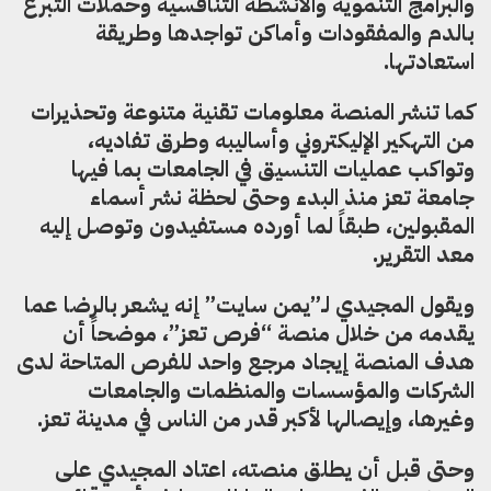
والبرامج التنموية والأنشطة التنافسية وحملات التبرع
بالدم والمفقودات وأماكن تواجدها وطريقة
استعادتها.
كما تنشر
المنصة
معلومات تقنية متنوعة وتحذيرات
من التهكير الإليكتروني وأساليبه وطرق تفاديه،
وتواكب عمليات التنسيق في الجامعات بما فيها
جامعة تعز منذ البدء وحتى لحظة نشر أسماء
المقبولين، طبقاً لما أورده مستفيدون وتوصل إليه
معد التقرير.
ويقول المجيدي لـ”يمن سايت” إنه يشعر بالرضا عما
يقدمه من خلال منصة “فرص تعز”، موضحاً أن
هدف المنصة إيجاد مرجع واحد للفرص المتاحة لدى
الشركات والمؤسسات والمنظمات والجامعات
وغيرها، وإيصالها لأكبر قدر من الناس في مدينة تعز.
وحتى قبل أن يطلق منصته، اعتاد المجيدي على