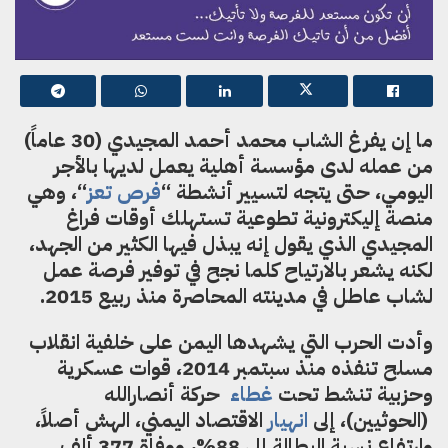
ما إن
يفرغ
الشاب محمد أحمد المجيدي (30 عاماً)
من عمله لدى مؤسسة أهلية يعمل لديها بالأجر
اليومي، حتى يتجه لتسيير أنشطة “
فرص تعز
“، وهي
منصة إليكترونية
تطوعية تستهلك أوقات فراغ
المجيدي الذي
يقول إنه
يبذل فيها الكثير من الجهد،
لكنه يشعر بالارتياح كلما نجح في توفير فرصة عمل
لشاب عاطل في مدينته المحاصرة منذ ربيع 2015.
وأدت الحرب التي يشهدها اليمن على خلفية انقلاب
مسلح تنفذه منذ سبتمبر 2014، قوات عسكرية
وحزبية تنشط تحت
غطاء
حركة أنصارالله
(الحوثيين)، إلى
انهيار
الاقتصاد اليمني، الهش أصلاً،
وارتفاع نسبة البطالة إلى 88%، ووفاة
377 ألف