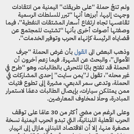
ولم تنجُ حملة “على طريقك” اليمنية من انتقادات
وجهت إليها، أبرزها أنها “تبرر للسلطات الرسمية
تقاعسها تجاه ارتفاع أسعار المشتقات النفطية”، فيما
وصفتها أصوات أخرى بأنها “تشتيت للمجتمع عن
قضاياه الرئيسة كإنهاء الحرب وتوفير الخدمات”
.
وذهب البعض الى
القول
بأن غرض الحملة “جرف
الأموال”، والبحث عن الشهرة. فيما زعم آخرون أن
الحملة قد تفتح بابًا للتحرش بالطالبات، وهو “طرح في
غير محله”، تقول لـ”يمن سايت” إحدى المشاركات في
الحملة، وتدعى سمر الدبعي، مشيرة إلى تطوع
فتيات
ممن يمتلكن سيارات، بإيصال الطالبات دعمًا لاستمرار
المبادرة، وحلًا لمخاوف المعارضين.
وعلى الرغم من مضي أكثر من 30 عامًا على توقف
الحرب الأهلية اللبنانية، التي تبدو الحرب اليمنية نسخة
مصغرة منها، إلا أن الاقتصاد اللبناني مازال إلى انهيار.