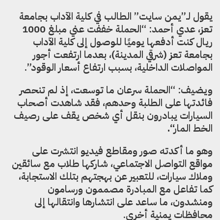
يقول لـ”يمن سايت” الطالب في كلية الآداب بجامعة
تعز، عدي أحمد: “الحملة خففت عني مبلغ 1000
ريال كنت أدفعها يوميًا للوصول إلى كلية الآداب
بجامعة تعز (شرقي المدينة)، بعدما ارتفعت أجور
المواصلات الداخلية، بسبب ارتفاع أسعار الوقود”.
ويضيف: “الحملة سرعان ما توسعت، إذ لم تنحصر
فائدتها على الطلبة وحدهم، فقد شاهدت أصحاب
السيارات يبادرون بنقل أي شخص يقف على رصيف
الخط المار
“.
وهو ما أكدته صور ومقاطع فيديو انتشرت على
مواقع التواصل الاجتماعي، شاركها طلاب مع سائقين
وملاك سيارات، للتعبير عن بهجتهم بتلك الاستجابة،
كما تفاعل مع المبادرة مصممون ورسامون
ومنشدون، ما ساعد على انتشارها وانتقالها إلى
محافظات يمنية أخرى.