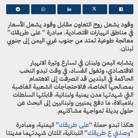
وقود يشعل روح التعاون مقابل وقود يشعل الأسعار
في مناطق انهيارات اقتصادية. مبادرة ” على طريقك”
معالجة طوعية تمتد من جنوب غربي اليمن إلى جنوبي
لبنان.
يتشابه اليمن ولبنان في تسارع وتيرة الانهيار
الاقتصادي، وتغول الفساد، في وقت تبدو النخب
الحاكمة في البلدين قد انصرفت إلى الاهتمام
بمصالحها الخاصة، فالاحتجاجات الشعبية الغاضبة
التي شهدتها مدن يمنية ولبنانية، قابلتها السلطات
بلامبالاة، ما دفع يمنيين ولبنانيين إلى البحث عن
حلول بديلة لمواجهة مشاكلهم.
هكذا تبدو حملة “
على
طريقك
” اليمنية، ومبادرة
“
وصلني
ع
طريقك
” اللبنانية، اللتان شهدتهما مدينتا