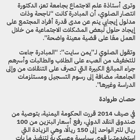
وترى أستاذة علم الاجتماع بجامعة تعز، الدكتورة
انتصار الصلوي، أن المبادرة كانت “ناجحة وذات
مدلول إيجابي ينم عن مدى قدرة أفراد المجتمع على
إيجاد حلول لبعض المشكلات الاجتماعية من خلال
العمل معًا على قضية معينة واضحة”.
وتقول الصلوي لـ”يمن سايت”: “المبادرة جاءت
للتخفيف من العبء على الطلاب والطالبات وأسرهم
جراء المبالغ الكبيرة التي تصرف على التنقلات من وإلى
الجامعة، مضافة إلى رسوم التسجيل ومستلزمات
الدراسة وغيرها”.
حصان طروادة
في صيف 2014 قررت الحكومة اليمنية، بتوصية من
صندوق النقد الدولي، رفع أسعار البنزين من 100
ريال للتر الواحد إلى 150 ريالًا، وهي الزيادة التي
استخدمتها قوى سياسية وعسكرية لتنفيذ ما بات