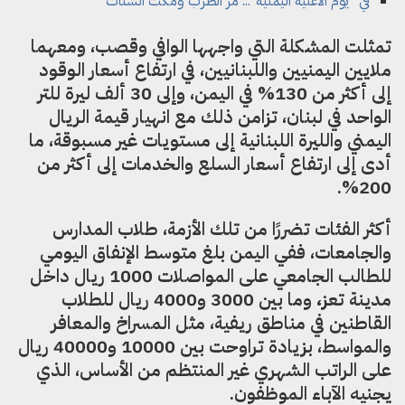
في "يوم الأغنية اليمنية"... مرّ الطرب ومكث الشتات
تمثلت المشكلة التي واجهها الوافي وقصب، ومعهما
ملايين اليمنيين واللبنانيين، في ارتفاع أسعار الوقود
إلى أكثر من 130% في اليمن، وإلى 30 ألف ليرة للتر
الواحد في لبنان، تزامن ذلك مع انهيار قيمة الريال
اليمني والليرة اللبنانية إلى مستويات غير مسبوقة، ما
أدى إلى ارتفاع أسعار السلع والخدمات إلى أكثر من
200%.
أكثر الفئات تضررًا من تلك الأزمة، طلاب المدارس
والجامعات، ففي اليمن بلغ متوسط الإنفاق اليومي
للطالب الجامعي على المواصلات 1000 ريال داخل
مدينة تعز
،
وما بين 3000 و4000 ريال للطلاب
القاطنين في مناطق ريفية، مثل المسراخ والمعافر
والمواسط، بزيادة تراوحت بين 10000 و40000 ريال
على الراتب الشهري غير المنتظم من الأساس، الذي
يجنيه الآباء الموظفون.