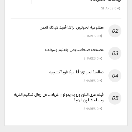
0 SHARES
مظلومية الحوثيين الزائفة تُعيد هيكلة اليمن
0 SHARES
مصحف صنعاء…جدل وتعتيم وسرقات
0 SHARES
صالحة الجرادي: أنا امرأة قوية كشجرة
0 SHARES
فيلم عرق البلح ورواية يموتون غرباء… عن رجال تقتلهم الغربة
ونساء تقتلهن الرغبة
0 SHARES