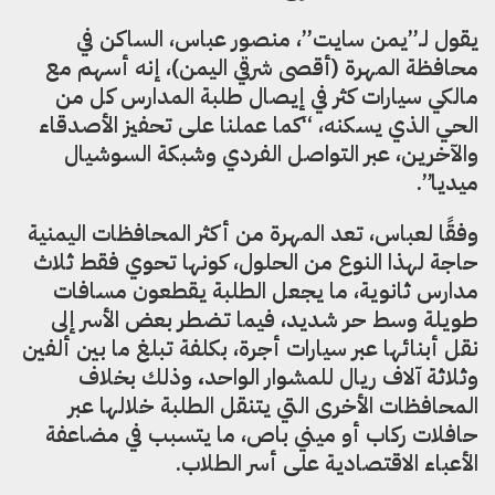
يقول لـ”يمن سايت”، منصور عباس، الساكن في
محافظة المهرة (أقصى شرقي اليمن)، إنه أسهم مع
مالكي سيارات كثر في إيصال طلبة المدارس كل من
الحي الذي يسكنه، “كما عملنا على تحفيز الأصدقاء
والآخرين، عبر التواصل الفردي وشبكة السوشيال
ميديا”.
وفقًا لعباس، تعد المهرة من أكثر المحافظات اليمنية
حاجة لهذا النوع من الحلول، كونها تحوي فقط ثلاث
مدارس ثانوية، ما يجعل الطلبة يقطعون مسافات
طويلة وسط حر شديد، فيما تضطر بعض الأسر إلى
نقل أبنائها عبر سيارات أجرة، بكلفة تبلغ ما بين ألفين
وثلاثة آلاف ريال للمشوار الواحد
،
وذلك
بخلاف
المحافظات الأخرى التي يتنقل الطلبة خلالها عبر
حافلات ركاب أو ميني باص، ما يتسبب في مضاعفة
الأعباء الاقتصادية على أسر الطلاب.