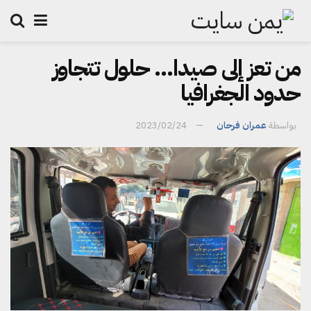
من تعز إلى صيدا… حلول تتجاوز
حدود الجغرافيا
بواسطة
عمران فرحان
2023/02/24