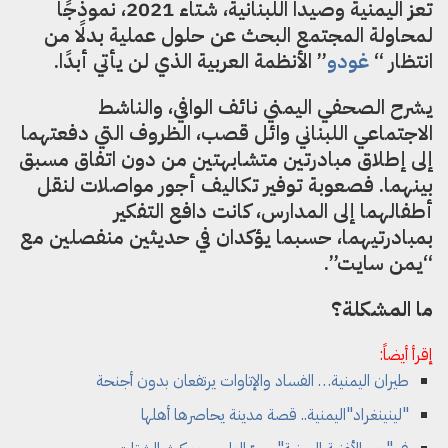
تعز اليمنية وصيدا اللبنانية، شتاء 2021، نموذجًا
لمحاولة المجتمع البحث عن حلول عملية بدلًا من
انتظار “
غودو
” الأنظمة العربية الذي لن يأتي أبدًا.
يشرح الصحفي اليمني نائف الوافي، والناشط
الاجتماعي اللبناني وائل قصب، الظروف التي دفعتهما
إلى إطلاق مبادرتين متشابهتين من دون اتفاق مسبق
بينهما. فصعوبة توفير تكاليف أجور مواصلات لنقل
أطفالهما إلى المدارس، كانت دافع التفكير
بمبادرتيهما، حسبما يؤكدان في حديثين منفصلين مع
“يمن سايت”.
ما المشكلة؟
إقرأ أيضاً:
طيران اليمنية… الفساد والإتاوات يرتفعان بدون أجنحة
"لينينغراد"اليمنية.. قصة مدينة يحاصرها أهلها