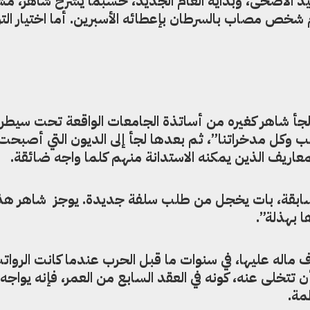
د الأضحى، وبداية العام الجديد، حسبما يشرح شاهر، مشب
 شخص مصاب بالسرطان بإعطائه الأسبرين. أما اختيار ال
 لجأ شاهر كغيره من أساتذة الجامعات الواقعة تحت سيط
هب وكل مدخراتنا”، ثم بعدها لجأ إلى الديون التي أصبحت
معاريف الذين يمكنه الاستدانة منهم كلما واجه ضائقة.
السابقة، بات يخجل من طلب سلفة جديدة. يوجز شاهر هذ
ا بهذلة”.
 ماله عليها، في سنوات ما قبل الحرب عندما كانت الروات
 تتخلى عنه، كونه في العقد السابع من العمر، فإنه يواجه
مة.