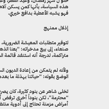
حلو ل شهر رمضان، وعيد الفطر، وعي
هذه السياسة، بأنها كمن يسكن آلام
فهو يشبه الأعطية بدافع خيري.
إذلال ممنهج
لتوفير متطلبات المعيشة الضرورية،
صنعاء، إلى بيع مدخراته: “بعنا الذ
متراكمة، لدرجة أنه استنفد قائمة ال
ولأنه لم يتمكن من إعادة الديون 
الوضع بقوله: “حياتنا بهذلة ما بعده
تخلى شاهر عن بنود كثيرة، كان يصرف
“محترمة”، لكن بنوداً أخرى ترفض أن
أمراض مزمنة تحتاج إلى أدوية منتظ