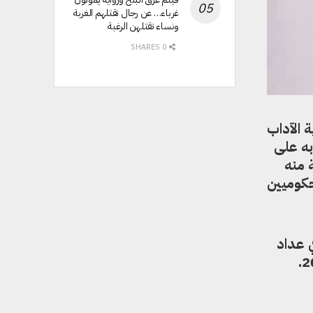
غرباء… عن رجال تقتلهم الغربة
ونساء تقتلهن الرغبة
0 SHARES
 الآداب
به على
 منه
كوميين
ي عداد