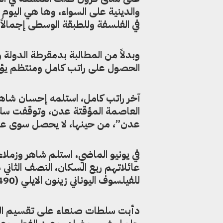
والدينية على السواء، وها هي اليو
في الفلسفة وللطبقة الوسطى إجمالاً.
وبدلاً من المطالبة بدمقرطة الدولة
الحصول على راتب كامل ومنتظم يؤ
العاصمة المؤقتة عدن، وتوقفت سلط
عدن”، من حينها، لا يحصل سوى على 
في يونيو الماضي، استلم شاهر وزمل
للفيلسوف اليوناني زينون الايلي (490 ق.م-430 ق.م)، وهي القصة التي يعرفها جيداً طلاب الفلسفة.
دأبت سلطات صنعاء على تقسيم الرات