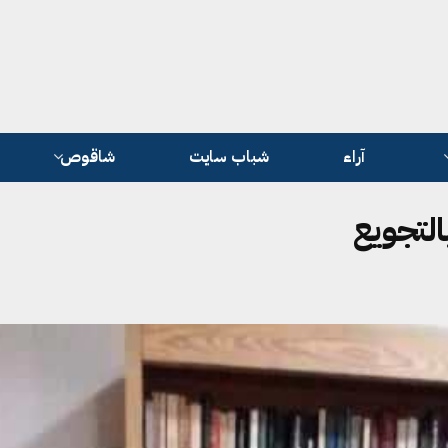
آراء
شباب سايت
شاقوص
التجويع