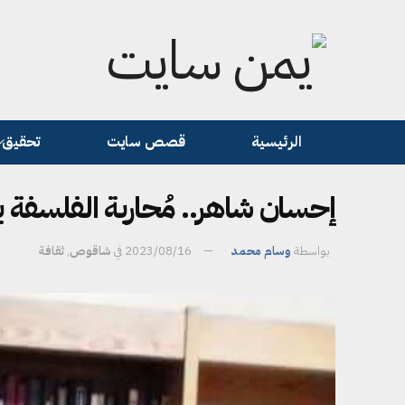
الرئيسية
قصص سايت
تحقيق
إحسان شاهر.. مُحاربة الفلسفة ب
بواسطة
وسام محمد
2023/08/16
في
شاقوص
,
ثقافة