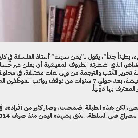
بطيئاً جداً”، يقول لـ”يمن سايت” أستاذ الفلسفة في كلية
شاهر، الذي اضطرته الظروف المعيشية أن يعلن عبر حسا
حرير الكتب والترجمة من وإلى لغات مختلفة، في محاولة
عيشة، بعد حوالي
7
سنوات من توقف رواتب الموظفين الح
معترف بها دولياً.
لوسطى، لكن هذه الطبقة اضمحلت، وصار كثير من أفرادها ف
ة للصراع على السلطة، الذي يشهده اليمن منذ صيف 2014.