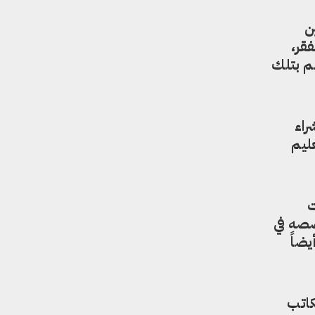
ن
قر،
هم بتلك
راء
ليم
ت
صصه في
يضاً
كاتب