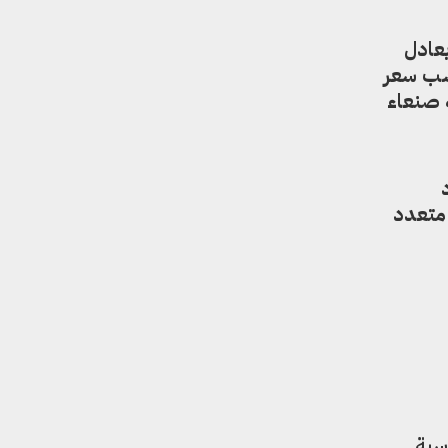
ب 300 ألف ريال، ما يعادل
ه يعادل 200 دولار فقط، حسب سعر
لار في مناطق سلطة صنعاء
 متعدد
سية