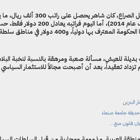
قبل تهاوي قيمة العملة اليمنية بفعل الصراع، كان شاهر يحصل على رات
نحو 1400 دولار أمريكي (بسعر صرف عام 2014)، أما اليوم فراتب
الصرف في المناطق التي تسيطر عليها الحكومة المعترف بها دولياً، و400 دو
ت بديلة للعيش، مسألة صعبة ومرهقة بالنسبة لنخبة البلاد
 تزداد تعقيداً، بعد أن أصبحت مجالاً للاستثمار السياسي
البنزين
 حديقة جامعة صنعاء
ان قانون منع…
نطقة العربية مذمومة ومحاربة من قبل السلطات السيا