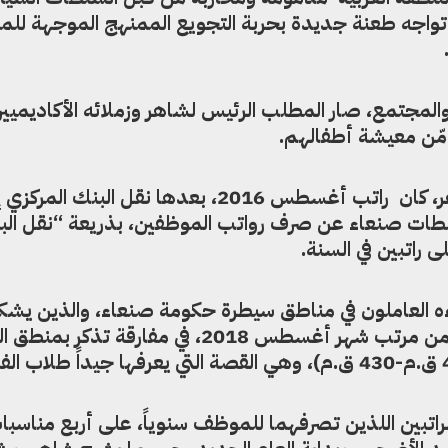
م تواجه طعنة جديدة بحربة التجويع الممنهج الموجهة لل
 والمجتمع، صار المطلب الرئيس لشاهر وزملائه الأكاديميي
مّن معيشة أطفالهم.
آخر راتب كامل، استلمه إحسان شاهر، كان راتب أغسطس 2016، بعدها نقل البنك المر
ات صنعاء عن صرف رواتب الموظفين، بذريعة “نقل البن
راتبين في السنة.
اءه العاملون في مناطق سيطرة حكومة صنعاء، والذين يش
عائلاتهم ربع السكان، النصف الثاني من مرتب شهر أغسطس 2018، في مفارق
بين اللذين تصرفهما للموظف سنوياً، على أربع مناسبا