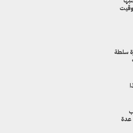
هاً
توقيت
رة سلطة
ا
ب
 عدة