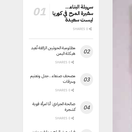
سهيلة البناء…
سفيرة المرح في كوريا
ليست سعيدة
0 SHARES
مظلومية الحوثيين الزائفة تُعيد
هيكلة اليمن
0 SHARES
مصحف صنعاء…جدل وتعتيم
وسرقات
0 SHARES
صالحة الجرادي: أنا امرأة قوية
كشجرة
0 SHARES
فيلم عرق البلح ورواية يموتون