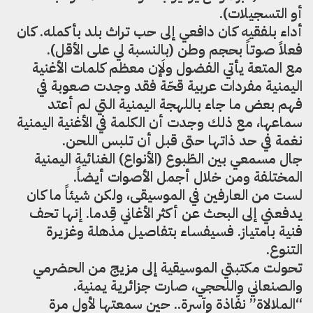
أو التسجيلات).
أداء بلفقيه كان دافعي إلى حب تراث بلد بأكمله. كان
فعلاً صوتاً بحجم وطن (بالنسبة لي على الأقل).
مع المتعة يأتي الفضول ولَإن معظم كلمات الأغنية
اليمنية مفردات عربية قحّة فقد وجدت صعوبة في
فهم بعض ما جاء باللهجة اليمنية التي لم أعتد
سماعها، مع ذلك وجدت أن الكلمة في الأغنية اليمنية
نغمة في حد ذاتها حتى قبل أن تلبس اللحن.
جال مسمعي بين الطّبوع (الأنواع) الغنائية اليمنية
المختلفة ومن خلال أجمل الأصوات أيضاً.
لست من العارفين في الموسيقى، ولكن شيئاً ما كان
يدفعني إلى البحث عن أكثر الأغاني قِدما. إنها تحف
فنية بامتياز. فسيفساء بتفاصيل مذهلة وغزيرة
التنوع.
تحولت مكتبتي الموسيقية إلى مزيج من الحضرمي
والصنعاني واللحجي، صارت جزائرية يمنية.
“الملالاة” نفّاذة وآسرة.. حين سمعتها لأول مرة