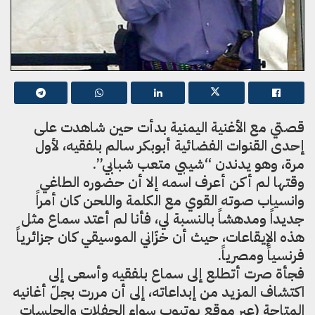
قصتي مع الأغنية اليمنية بدأت حين شاهدت على
إحدى القنوات الفضائية أبوبكر سالم بلفقيه، لأول
مرة، وهو يدندن “شيبي متعب شبابي”.
وقتها لم أكن أعرف اسمه إلا أن حضوره الطاغي
وانسياب صوته القوي مع الكلمة واللحن كان أمراً
جديداً ومدهشاً بالنسبة لي، فأنا لم أعتد سماع مثل
هذه الإيقاعات، حيث أن خزّاني الموسيقي كان جزائرياً
فرنسياً ومصرياً.
فجأة صرت أتطلع إلى سماع بلفقيه وأسعى إلى
اكتشاف المزيد من إبداعاته، إلى أن مررت بجلّ أغانيه
المتاحة (عبر موقع يوتيوب سواء الحفلات والجلسات