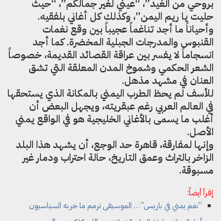
بروحي من الغيد”، “عيني لغير جمالكم”، “حيث
حليت يا ريم اليمن”، وكذلك كل أغاني بلفقيه.
وأحياناً ما أجد تناغماً عجيباً بين وقع نغمات
القنبوس والمدرجات الجبلية المخضرة. كما أجد
انسجاماً لا يفسر بين عراقة القصائد القديمة، خصوصاً
الشعر الحكمي وشموخ المدن المعلقة التي تشق
العنان في مشهد مذهل.
للأسف لم يحظ الطرب اليمني بالمكانة الذي يستحقها
في العالم العربي رغم عبقريته، ويجهل البعض أن
أغلب ما يسمى بالأغاني الخليجية هو في الواقع يمني
الأصل.
وإنها لمفارقة، قاهرة حد الوجع، أن يشهد هذا البلد
الزاخر بالتراث وعمق التاريخ، حالة احتراب ودمار غير
مسبوقة.
إقرأ أيضاً:
“نغم يمني في باريس”… الموسيقى ترمم ما خربه السياسيون