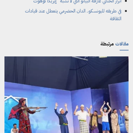
أبرار الحناني عازفة البيانو التي لا تشبه "إيريكا كوهوت"
في طريقه لليونسكو.. الدان الحضرمي يتعطل عند قيادات
الثقافة
مقالات
مرتبطة