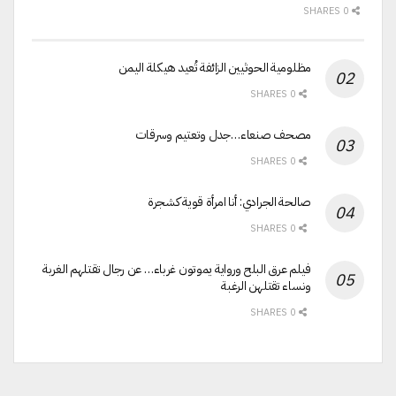
0 SHARES
مظلومية الحوثيين الزائفة تُعيد هيكلة اليمن
0 SHARES
مصحف صنعاء…جدل وتعتيم وسرقات
0 SHARES
صالحة الجرادي: أنا امرأة قوية كشجرة
0 SHARES
فيلم عرق البلح ورواية يموتون غرباء… عن رجال تقتلهم الغربة
ونساء تقتلهن الرغبة
0 SHARES