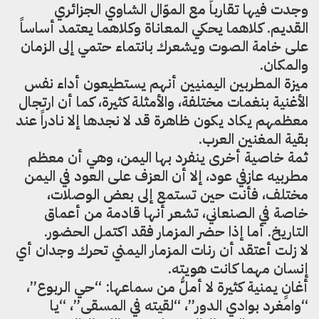
وجدت فيها تقارباً مع الموّال الشاوي الجزائري
القديم. كلاهما يحكي المعاناة وكلاهما يعتمد أساساً
على خامة الصوت ويشعرك بانتماء حتمي إلى الزمان
والمكان.
ميزة المطربين اليمنيين أنهم يستطيعون أداء نفس
الأغنية بنغمات مختلفة، والأمثلة كثيرة، كما أن ارتجال
معظمهم يكاد يكون ظاهرة قد لا نجدها إلا نادراً عند
بقية المغنين العرب.
ثمة خاصية أخرى ينفرد بها اليمن، وهي أن معظم
مطربيه عازفي عود، إلا أن العزف على العود في اليمن
مختلف، فأنت حين تستمع إلى بعض الوصلات،
خاصة في الصنعاني، تشعر أنها قادمة من أعماق
التاريخ. أما إذا حضر المزمار فقد اكتمل الحضور.
لا زلت أعتقد أن رنات المزمار اليمني تحرك وجدان أي
إنسان مهما كانت هويته.
أغانٍ يمنية كثيرة لا أملُّ من سماعها: “حي الربوع”،
“وامغرد بوادي الدور”، “لقيته في المسقى”، “يا