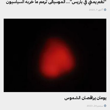
“نغم يمني في باريس”… الموسيقى ترمم ما خربه السياسيون
أكتوبر 7, 2023
يومان يراقصان الشموس
سبتمبر 24, 2023