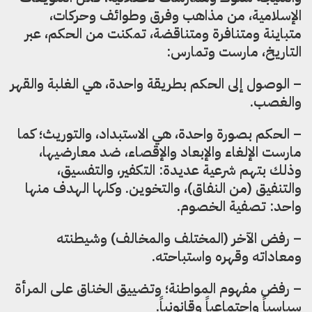
الإسلامية، من مذاهب وفرق وطوائف وحركات،
متباينة ومتنافرة ومتناقضة، تمكنت من الحكم، عبر
التاريخ، مارست وتمارس:
– الوصول إلى الحكم بطريقة واحدة، هي الغلبة والقهر
والغصب.
– الحكم بصورة واحدة، هي الاستبداد، والتوريث؛ كما
مارست الإلغاء والإبعاد والإقصاء، ضد معارضيها،
وذلك بتهم شرعية عديدة: التكفير، والتفسيق،
والتنفيق (من النفاق)، والتخوين. وكلها الهدف منها
واحد: تصفية الخصوم.
– رفض الآخر (المختلف والمخالف) وشيطنته
ومعاداته وقهره واستباحته.
– رفض مفهوم المواطنة؛ وتضييق الخناق على المرأة
سياسياً واجتماعياً وقانونياً.