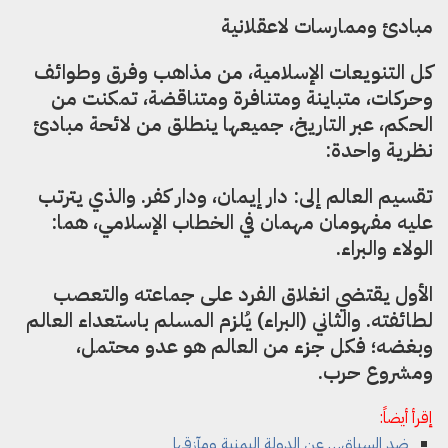
مبادئ وممارسات لاعقلانية
كل التنويعات الإسلامية، من مذاهب وفرق وطوائف
وحركات، متباينة ومتنافرة ومتناقضة، تمكنت من
الحكم، عبر التاريخ، جميعها ينطلق من لائحة مبادئ
نظرية واحدة:
تقسيم العالم إلى: دار إيمان، ودار كفر. والذي يترتب
عليه مفهومان مهمان في الخطاب الإسلامي، هما:
الولاء والبراء.
الأول يقتضي انغلاق الفرد على جماعته والتعصب
لطائفته. والثاني (البراء) يُلزم المسلم باستعداء العالم
وبغضه؛ فكل جزء من العالم هو عدو محتمل،
ومشروع حرب.
إقرأ أيضاً:
ضد السياق… عن الدولة اليمنية ومآزقها