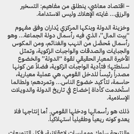
– اقتصاد معاشي، ينطلق من مفاهيم: التسخير
والرزق… غايته الإهلاك وليس الاستدامة.
وخزينة الدولة وبنكها المركزي يُداران وفق مفهوم
“بيت المال”، الذي فيه رأسمال دولة الجماعة… وهو
رأسمال مُحصَّل من النهب والغنائم، ومن المكوس
والجبايات والصدقات والواجبات الزكوية، وتمثل
الأخيرة المعيار الحقيقي لقوة “الدولة” والخضوع
لسلطتها؛ فتأدية الواجبات الزكوية، فضلاً عن كونها
مصدراً رئيساً للدخل القومي، هي عملية معيارية،
حاسمة، لتأكيد خضوع الناس… وتمردهم؛ ولطالما
استُخدمت كأداة إخضاع في تاريخ الدولة والدويلات
الإسلامية.
ذلك هو رأسمالها ودخلها القومي. أما إنتاجها فلا
يعدو كونه ريعياً وطفيلياً استهلاكياً.
والنتيجة سلوك وممارسات لاعقلانية، فكل التنويعات