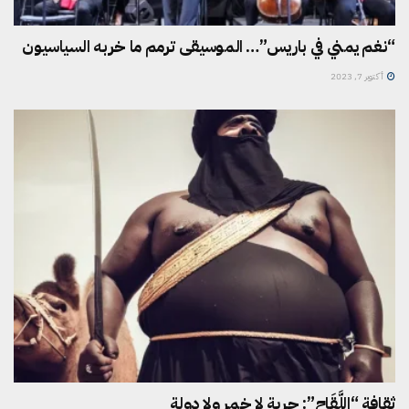
“نغم يمني في باريس”… الموسيقى ترمم ما خربه السياسيون
أكتوبر 7, 2023
ثقافة “اللَّقَاح”: حرية لا خمر ولا دولة