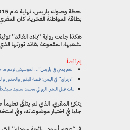
بطاقة المواطنة الفخرية، كان المقري م
هكذا جاءت رواية “بلاد القائد” توثيقا
لشعبها، المقموعة بقائد ثورتها الذي
إقرأ أيضاً:
“نغم يمني في باريس”… الموسيقى ترمم ما خ
“الارتزاق” في اليمن: قصة البذور والجذور والث
مات قبل النشر...الروائي محمد سعيد سيف:أن
يتكئ المقري، الذي لم يتلقَّ تعليماً
جلياً في اختيار موضوعاته، وفي استخ