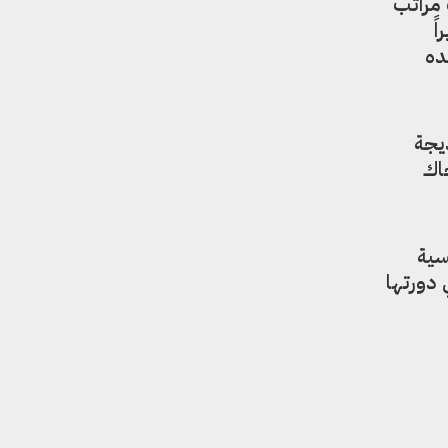
لاث مراتب
ً
ده
ديجة
 جاك
سية
 دورتها