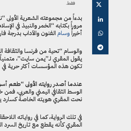
فقط.
أخيراً
وسام
الفنون والآداب بدرجة فا
والوسام “تحية من فرنسا والثقافة الف
يقول المقري لـ”يمن سايت”، متمنياً “
تكون هذه المؤسسات أكثر حرية في مكا
عندما أصدر روايته الأولى “طعم أسود..
الوسط الثقافي اليمني والعربي، فمن 
نحت المقري هويته الخاصة كسارد يمت
في تلك الرواية، كما في رواياته اللاحق
المقري كأنه يقطع مع تاريخ السرد ال