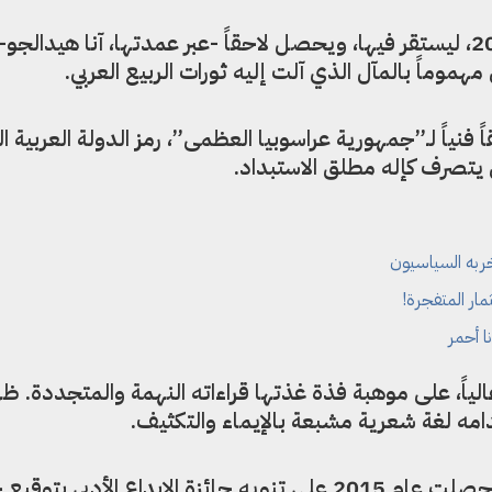
لحظة وصوله باريس، نهاية عام 2015، ليستقر فيها، ويحصل لاحقاً -عبر عمدتها، آنا هيدال
هموماً بالمآل الذي آلت إليه ثورات الربيع العربي.
ً فنياً لـ”جمهورية عراسوبيا العظمى”، رمز الدولة العربية ا
 يتصرف كإله مطلق الاستبداد.
ربه السياسيون
مار المتفجرة!
ا أحمر
 عالياً، على موهبة فذة غذتها قراءاته النهمة والمتجددة. ظ
دامه لغة شعرية مشبعة بالإيماء والتكثيف.
في “طعم أسود.. رائحة سوداء” التي حصلت عام 2015 على تنويه جائزة الإبداع الأدبي بت