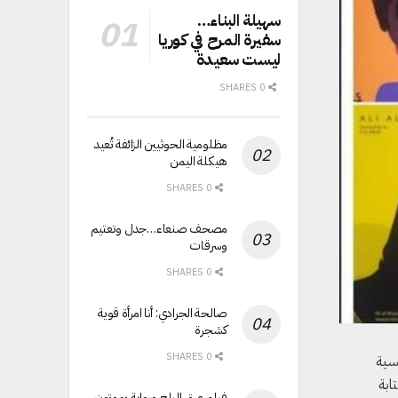
سهيلة البناء…
سفيرة المرح في كوريا
ليست سعيدة
0 SHARES
مظلومية الحوثيين الزائفة تُعيد
هيكلة اليمن
0 SHARES
مصحف صنعاء…جدل وتعتيم
وسرقات
0 SHARES
صالحة الجرادي: أنا امرأة قوية
كشجرة
0 SHARES
سية
ابة
فيلم عرق البلح ورواية يموتون