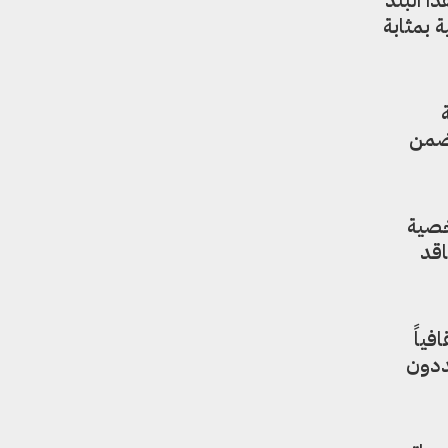
صية يمنية بمثابة
ة
بخور عدني” ضمن
خصية
اقد
قافياً
ددون