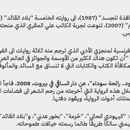
مروراً بكتابه “الخمر والنبيذ في الإسلام” (2007)، تنوعت تجربة الكاتب علي المقري الذي
رس.
رنسية لمنجزي الأدبي الذي ترجم منه ثلاثة روايات الى الفر
أن تكون هناك الكثير من الأوسمة والجوائز في العالم العرب
فأة الكتاب والكتابات التي لا تنساق مع السائد والمألو
 رائحة سوداء”، عن دار الساقي في بيروت، 2008
، فاجأ 
خلال هذه الرواية التي أخرجته من رحم الشعر الى فضاءات ا
لك أدوات الرواية، ويقود دفتها.
ة: “اليهودي الحالي”، “حُرمة”، “بخور عدني”، و”بلاد القائد”،
يمني سالكاً طريقاً طالما رسمته خيالات طموحاته.