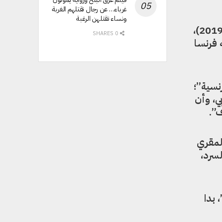
غرباء… عن رجال تقتلهم الغربة
ونساء تقتلهن الرغبة
بدءاً من مجموعته الشعرية الأولى “نافذة للجسد” (1987)، الى روايته الخامسة “بلاد القائد” (2019)،
0 SHARES
 منحته فرنسا
نسية”؛
ي، وأن
ف”.
المقري
لسرد،
 بدا