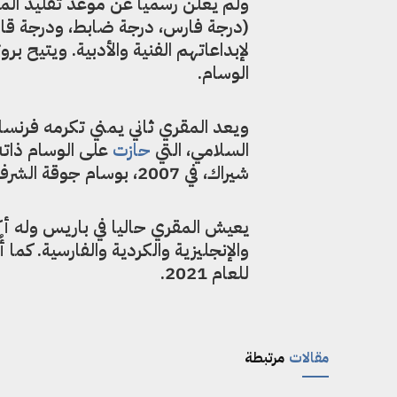
ولم يعلن رسمياً عن موعد تقليد الم
(درجة فارس، درجة ضابط، ودرجة قائد
لإبداعاتهم الفنية والأدبية. ويتيح ب
الوسام.
ويعد المقري ثاني يمني تكرمه فرنسا 
السلامي، التي
حازت
شيراك، في 2007، بوسام جوقة الشرف بدرجة ضابط.
يعيش المقري حاليا في باريس وله أكث
والإنجليزية والكردية والفارسية. كما 
للعام 2021.
مقالات
مرتبطة