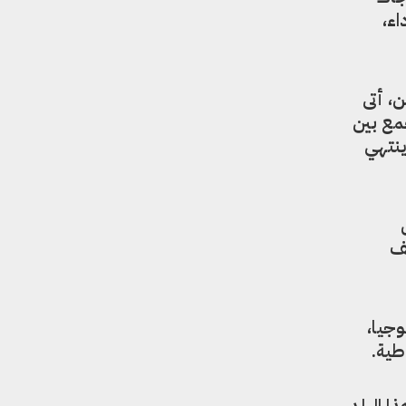
ء،
، أتى
مع بين
ينتهي
ئف
وجيا،
طية.
ا البلد