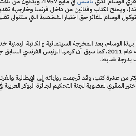
قري الوسام الذي
تأسس
في مايو 1957، ويتكون من ث
)، ويمنح لكتاب وفنانين من داخل فرنسا وخارجها؛ تقديرا
روتوكول الوسام للفائز حق اختيار الشخصية التي ستتولى تقلي
بهذا الوسام، بعد المخرجة السينمائية والكاتبة اليمنية خ
على الوسام ذاته عام 2011، كما سبق أن كرمها الرئيس الفرنسي السابق
ر من عشرة كتب، وقد تُرجمت رواياته إلى الإيطالية والفرن
أُختير المقري لعضوية لجنة التحكيم لجائزة البوكر العربية في