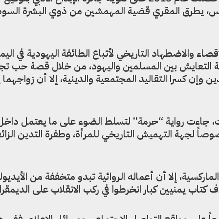
ريس، يطرق المقري قضية المهمشين من ذوي البشرة السودا
قصاء والاضطهاد التاريخي لأتباع الطائفة اليهودية في اليمن
ة التعايش بين المسلمين واليهود، من خلال قصة حب تج
 وإن كسرا التقاليد المجتمعية والدينية، إلا أن زواجهما 
ات، جاءت رواية “حرمة” لتسلط الضوء على ما يعتمل داخل
اً لجهة التهميش التاريخي للمرأة، وطفرة التدين الزا
ماركسية، إلا أن أعماله الروائية تبدو متخففة من الأيديول
 كتاب يمنيين كبار انخرطوا في ركب الانقلاب على الديمقرا
 على مواقع التواصل الاجتماعي ووسائل الإعلام. ففي هذ