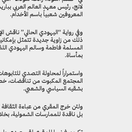
لانج، رئيس معهد العالم العربي ببا
المعروفين شعبياً باسم الأخدام.
وفي رواية “اليهودي الحالي” ناقش الإ
ذلك من زاوية جديدة تتمثل بإمكاني
المسلمة فاطمة وسالم اليهودي اللذين
بمأساة.
واستمراراً لمحاولة التصدي للتابوه
المجتمع المكبوت من تناقضات، خصوص
بشقيه السياسي والشعبي.
ولئن خرج المقري من عباءة الثقافة ال
بل ناقدة للممارسات الشمولية، بخلاف
تكريم فرنسا للمقري لقي صدى واسعاً