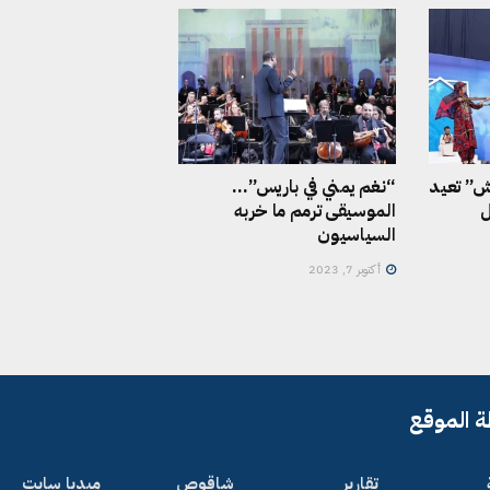
ش” تعيد
“نغم يمني في باريس”…
ل
الموسيقى ترمم ما خربه
السياسيون
أكتوبر 7, 2023
 الموقع
تقارير
شاقوص
ميديا سايت