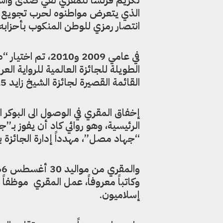
انتصار رمزي للوطن المنكوب بأحزابه
في عامي 2009 و0
القائمة القصيرة لجائزة الشيخ زايد 2015.
إخفاق المقري في الوصول الى البوكر 
الرئيسية، وهو روائي كاد أن يفوز بـ”ج
“جهاد مصل”، مهدداً إدارة الجائزة ب
وكاتباً معروفاً، عمل المقري موظفا
إسلاميون.