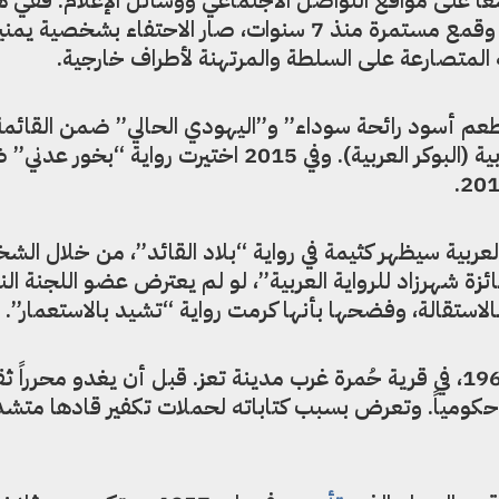
الذي يتعرض مواطنوه لحرب تجويع وقمع مستمرة منذ 7 سنوات، صار الاحتفاء بشخ
 المتصارعة على السلطة والمرتهنة لأطراف خارجية.
201، تم اختيار “طعم أسود رائحة سوداء” و”اليهودي الحالي” ضمن القائم
الطويلة للجائزة العالمية للرواية العربية (البوكر العربية). وفي 2015 اختيرت رواية “
العربية سيظهر كثيمة في رواية “بلاد القائد”، من خلال الش
ائزة شهرزاد للرواية العربية”، لو لم يعترض عضو اللجنة الن
الاستقالة، وفضحها بأنها كرمت رواية “تشيد بالاستعمار”.
والمقري من مواليد 30 أغسطس 1966، في قرية حُمرة غرب مدينة تعز. قبل أن يغدو محرراً ث
ً حكومياً. وتعرض بسبب كتاباته لحملات تكفير قادها متش