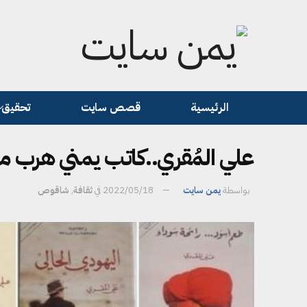
الرئيسية
قصص سايت
تحقيق
علي المُقري..كاتب يمني هرب من
بواسطة
يمن سايت
2022/05/18
في
ثقافة
,
شاقوص