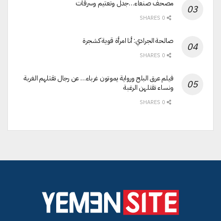
مصحف صنعاء…جدل وتعتيم وسرقات
0 SHARES
صالحة الجرادي: أنا امرأة قوية كشجرة
0 SHARES
فيلم عرق البلح ورواية يموتون غرباء… عن رجال تقتلهم الغربة
ونساء تقتلهن الرغبة
0 SHARES