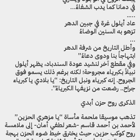
في دمانا كما يدب الشفاءُ…
…..
عاد أيلول غرة في جبين الدهر
تزهو به السنين الوضاءُ
…
وأطل التاريخ من شرفة الدهر
ابتهاجاً بنا ودوى دعاءُ”
وفي مقطع آخر لنشيد عودة السندباد، يظهر أيلول
نبيلاً بكبرياء مجروحة؛ لكنه برغم ذلك يسمو فوق
الجروح. إنه كبرياء ونبل التاريخ: “يا بلادي يا كبرياء
جراح.. رضعت من نزيفها الكبرياءُ”.
الذكرى روح حزن أبدي
تذهب موسيقا ملحمة مأساة “يا مزهري الحزين”
لأحمد بن أحمد قاسم -شعر لطفي أمان- إلى ملامسة
روح كوكب حزين، حيث يخترق خيط ضوء الحزن بهجة