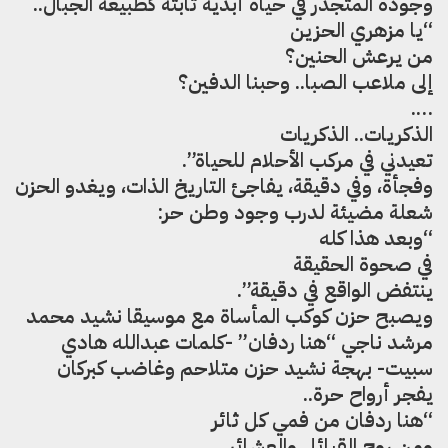
وجوده المتجذر في حياة أبدية ثابتة كطبيعة الجبال..
“يا مزهري الحزين
من يرعش الحنين؟
إلى ملاعب الصبا.. وحبنا الدفين؟
….
الذكريات.. الذكريات
تعيدني في مركب الأحلام للحياة”.
وفجأة، وفي دقيقة، يفاجئ التاريخ الذات، ويغدو الحزن
شعلة مضيئة لدرب وجود وطن حر:
“وبعد هذا كله
في صحوة الحقيقة
ينتفض الواقع في دقيقة”.
ويصبح حزن كوكب المأساة مع موسيقا نشيد محمد
مرشد ناجي “هنا ردفان” -كلمات عبدالله هادي
سبيت- بهجة نشيد حزن متلاحم وغاضب كبركان
يفجر أرواح حرة..
“هنا ردفان من فمي كل ثائر
ومن روح القبائل والعشائر…