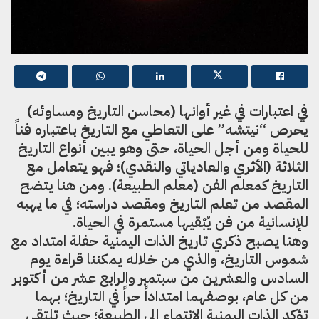
في اعتبارات في غير أوانها (محاسن التاريخ ومساوئه)
يحرص “نيتشه” على التعاطي مع التاريخ باعتباره فناً
للحياة ومن أجل الحياة، حتى وهو يبين أنواع التاريخ
الثلاثة (الأثري والعادياتي والنقدي)؛ فهو يتعامل مع
التاريخ كمعلم الفن (معلم الطبيعة). ومن هنا يتضح
المقصد من تعلم التاريخ ومقصد دراسته؛ في ما يهبه
للإنسانية من فن يُبْقيها مستمرة في الحياة.
وهنا يصبح ذكري تاريخ الذات اليمنية حفلة امتداد مع
شموس التاريخ، والذي من خلاله يمكننا قراءة يوم
السادس والعشرين من سبتمبر والرابع عشر من أكتوبر
من كل عام، بوصفهما امتداداً حراً في التاريخ؛ بهما
تؤكد الذات اليمنية الانتماء إلى الطبيعة؛ حيث تلتقي