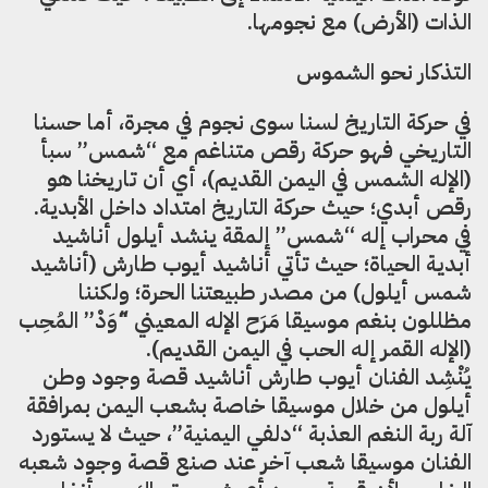
الذات (الأرض) مع نجومها.
التذكار نحو الشموس
في حركة التاريخ لسنا سوى نجوم في مجرة، أما حسنا
التاريخي فهو حركة رقص متناغم مع “شمس” سبأ
(الإله الشمس في اليمن القديم)، أي أن تاريخنا هو
رقص أبدي؛ حيث حركة التاريخ امتداد داخل الأبدية.
في محراب إله “شمس” إلمقة ينشد أيلول أناشيد
أبدية الحياة؛ حيث تأتي أناشيد أيوب طارش (أناشيد
شمس أيلول) من مصدر طبيعتنا الحرة؛ ولكننا
مظللون بنغم موسيقا مَرَح الإله المعيني “َوَدْ” المُحِب
(الإله القمر إله الحب في اليمن القديم).
يُنْشِد الفنان أيوب طارش أناشيد قصة وجود وطن
أيلول من خلال موسيقا خاصة بشعب اليمن بمرافقة
آلة ربة النغم العذبة “دلفي اليمنية”، حيث لا يستورد
الفنان موسيقا شعب آخر عند صنع قصة وجود شعبه