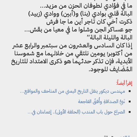
ما في فؤادي لطوفان الحزن من مزيد…
البالة قلبي بوادي (بنا) و(أبين) ووادي (زبيد)
ذكرت أخي كان تاجر أين ما جا فرش
جو عساكر الجن وشلوا ما في معيا من بقش…
البالة والليلة البالة”
إذا كان السادس والعشرون من سبتمبر والرابع عشر
من أكتوبر؛ يومين نلتقي من خلالهما مع شموسنا
الأبدية، فإن تذكر حدثهما هو ذكرى الامتداد للتاريخ
المُضَايف للوجود.
إقرأ أيضاً:
مهندس ديكور ينقل التاريخ اليمني من المتاحف والمواقع…
نَبيُّ الصداقةِ وأُفقُ الفاجعة
الصراع حول باب المندب (الحلقة الأولى).. إغماءتان في…