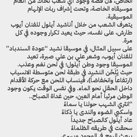
الخاص، لأن قصة وجود أي شعب تحاك من أنغام
موسيقاه الخاصة، وتحت إشراف ربات الإلهام
الموسيقية.
يتعرف الشعب من خلال أناشيد أيلول للفنان أيوب
طارش، على نفسه، حيث يعيد تكرار وجوده في كل
مرة.
على سبيل المثال، في موسيقا نشيد “عودة السندباد”
للفنان أيوب، وشعر علي بن علي صبرة، تعيد
الموسيقا وجود وطن أيلول؛ في لحن نغم وعذب.
حيث يُلَحَّن النشيد في طبقة لحن متوسطة الانسياب
(ارتفاعاً وانخفاضاً)، فينساب اللحن مع حركة الأقدام
داخل الحقل نحو الماء. وفي نفس الوقت يكون وجود
الوطن مرئياً أمام العين، حين غداة الصباح..
“انثري الشهب حولنا يا سماءُ
واسكبي الضوء والندى يا ذكاءُ
عاد أيلول كالصباح جديداً
سحقت في طريقه الظلماءُ
يبعث الروح في الوجود ويسري