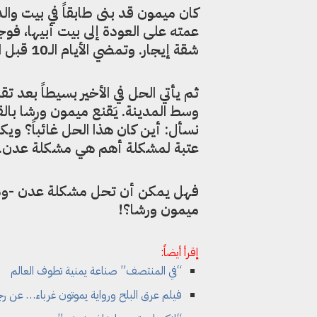
كان ميمون قد بنى طابقاً في بيت وال
عمته على العودة إلى بيت أبيها، 
شقة إيجار. وتمضي الأيام الـ10 قبل الزفة دون أمل في العثور على بيت مناسب.
ثم يأتي الحل في الأخير بسيطاً بعد تق
وسط المدينة. يَقنع ميمون ورشا بال
نسأل: أين كان هذا الحل غائباً؟ و
عتبة لمشكلة أهم هي مشكلة عدن.
فهل يمكن أن تحل مشكلة عدن -ومشك
ميمون ورشا؟!
إقرأ أيضاً:
“في المنتصف” صناعة يمنية تطوف العالم
فيلم عرق البلح ورواية يموتون غرباء… عن ر