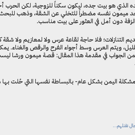
ده الذي هو بيت جده، ليكون سكناً للزوجية، لكن الحرب أ
فوجد ميمون نفسه مضطراً للتخلي عن الشقة، وذهب للبحث
ديم التنازلات؛ فلا حاجة لقاعة عرس ولا لمعازيم ولا شقة كب
قليل، ويتم العرس وسط أجواء الفرح والرقص والغناء. يمك
يكمن الجواب في مقدمة هذا المقال: قصة ميمون ورشا لي
لة اليمن بشكل عام- بالبساطة نفسها التي حُلت بها 
جال تقتلهم…