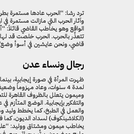
ترد رشا: “الحرب عادها مستمرة بطريق
وآثار الحرب التي مازالت مستمرة في 
الواقع وهو يخاطب القاضي قائلاً: “أ
تتعذَّر بالحرب. الحرب خلصت قد له
قاضي، ونحن عايشين في أسوأ وضع”
رجال ونساء عدن
وميمون يتعلل بالظروف القاهرة للتخ
والتفكير بإيجابية. الوضع المتأزم في
والعمل في الطبخ، كما يخطط وليد وم
(الكلاشينكوف) لسداد الديون، كما 
يخاطب ميمون ومشتاق ووليد: “على ال
مليح ومضمون، برتِّب حياتي وبصرِف