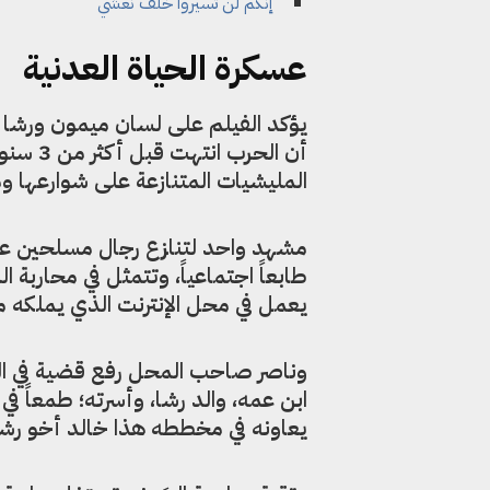
“إنكم لن تسيروا خلف نعشي”
عسكرة الحياة العدنية
يؤكد الفيلم على لسان ميمون ورشا أ
أن الحر
المليشيات المتنازعة على شوارعها ومح
مشهد واحد لتنازع رجال مسلحين عل
طابعاً اجتماعياً، وتتمثل في محاربة
يعمل في محل الإنترنت الذي يملكه م
وناصر صاحب المحل رفع قضية في ا
ابن عمه، والد رشا، وأسرته؛ طمعاً ف
يعاونه في مخططه هذا خالد أخو رشا