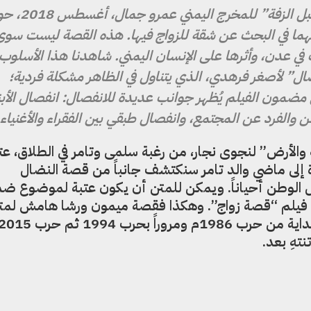
تدور أحداث فيلم “10 أيام قبل الزفة” للمخرج اليم
تهما في البحث عن شقة للزواج فيها. هذه القصة ليست سوى
ي عدن، وأثرها على الإنسان اليمني. شاهدنا هذا الأسلوب 
صال” لأصغر فرهدي، الذي يتناول في الظاهر مشكلة فردية؛
مضمون الفيلم يُظهر جوانب عديدة للانفصال: انفصال الأبن
 والفرد عن المجتمع، وانفصال طبقي بين الفقراء والأغنياء.
والأرض” لنجوى نجار، من رغبة سلمى وتامر في الطلاق، عت
 إلى ماضي والد تامر سنكتشف جانباً من قصة النضال
بل الوطن أحياناً. ويمكن للمتن أن يكون عتبة لموضوع ض
 فيلم “قصة زواج”. وهكذا فقصة ميمون ورشا هامش لمت
نتهِ بعد.