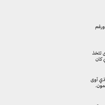
ورغم
 تتخذ
 كان
ذي آوى
مون.