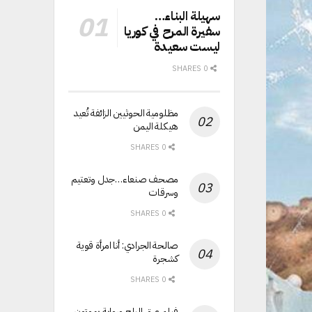
سهيلة البناء…
سفيرة المرح في كوريا
ليست سعيدة
0 SHARES
مظلومية الحوثيين الزائفة تُعيد
هيكلة اليمن
0 SHARES
مصحف صنعاء…جدل وتعتيم
وسرقات
0 SHARES
صالحة الجرادي: أنا امرأة قوية
كشجرة
0 SHARES
فيلم عرق البلح ورواية يموتون