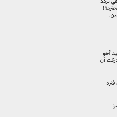
ي تردد
حترمة!
سن.
يد أخو
دركت أن
فترد
ر: