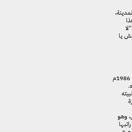
مدينة،
ذا
لا
تش يا
ظهرت المرأة في صورة إيجابية، بينما ظهر الرجال سلبيين ومهزومين: والد رشا اختفى بعد حرب 1986م
يره.
بيته
ة
، وهو
اتبها
شعري