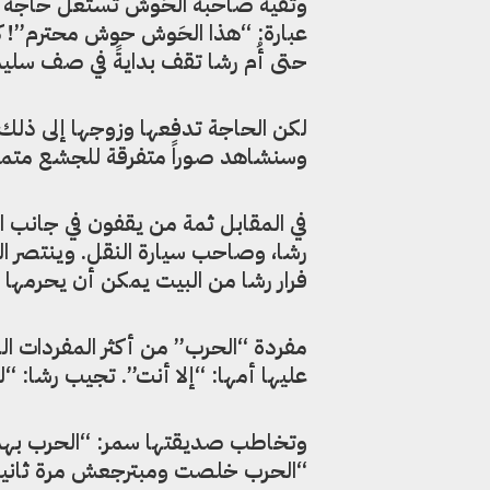
وتقية صاحبة الحَوش تستغل حاجة م
عبارة: “هذا الحَوش حوش محترم”! كأن
حتى أُم رشا تقف بدايةً في صف سليم،
لكن الحاجة تدفعها وزوجها إلى ذلك
وسنشاهد صوراً متفرقة للجشع متمثلا
في المقابل ثمة من يقفون في جانب 
رشا، وصاحب سيارة النقل. وينتصر الح
فرار رشا من البيت يمكن أن يحرمها م
مفردة “الحرب” من أكثر المفردات الت
عليها أمها: “إلا أنت”. تجيب رشا: “لو
وتخاطب صديقتها سمر: “الحرب بهدلت
“الحرب خلصت ومبترجعش مرة ثانية