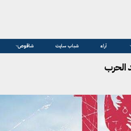
آراء
شباب سايت
شاقوص