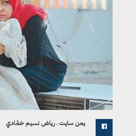
يمن سايت ـ رياض نسيم حَمَّادي