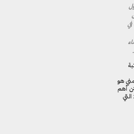
ني عمرو جمال، أغسطس 2018، حول
في
اء
بة
مني هو
ن أهم
هي قصة عدن وأهلها مع الحروب، بداية من حرب 1986م ومروراً بحرب 1994 ثم حرب 2015 التي