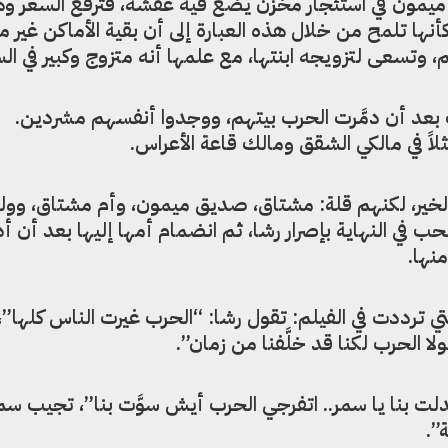
يمون في استئجار مخزن يضع فيه عفشه، فترفع السعر وه
ها تلمح من خلال هذه العبارة إلى أن بقية الأماكن غير م
 وتسعى لتزويجه ابنتها، مع علمها أنه متزوج وكبير في ال
 بعد أن دمَّرت الحرب بيتهم، ووجدوا أنفسهم مشردين.
ً في مالكي الشقق ومالك قاعة الأعراس.
الخير، لكنهم قلة: مشتاق، صديق ميمون، وأم مشتاق، وول
ب في النهاية بإصرار رشا، ثم انضمام أمها إليها بعد أن أ
نها.
ي ترددت في الفيلم: تقول رشا: “الحرب غيرت الناس كلها”، 
لا الحرب لكنا قد خلَّفنا من زمان”.
 بنا يا سمر.. اتفرجي الحرب أيش سوَّت بنا”، تجيب سم
”.