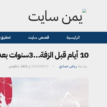
الرئيسية
قصص سايت
تحقيق
10 أيام قبل الزفة…3سنوات بعد الحرب
بواسطة
رياض حمادي
2020/08/27
في
ثقافة
,
شاقوص