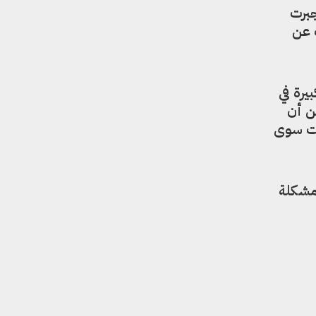
جبرت
 عن
يرة في
ن أن
ست سوى
مشكلة