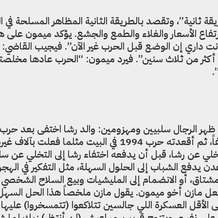
ة ثانية”، وتقصد بالطريقة الثانية المظاهر المسلحة في ال
ارتفاع الأسعار والغلاء والطمع والجشع. يؤكد ميمون على ه
نت داري إن الوضع قبل الحرب غير الآن”. فيجيب القاضي: “
ا أكثر من ثلاث سنين”. فيرد ميمون: “الحرب عادها مخلص
.
لمدة 4 سنوات، وعاد مهزوماً وضعيفاً، ثم أقعدته حرب 1994 في البيت مثلما فعلت بآلاف غ
لي عن رشا، قبل أن يدفعه اختفاء رشا إلى التخلي عن سل
 عدن يدفع الشباب إلى الحلول السهلة، مثل التفكير في الهجر
شتاق، أو الانضمام إلى المليشيات وبيع السلاح الشخصي
فعل مازن أخو ميمون. يقول مازن ملخصاً هذا الحل السهل
أقل العسكرة اللي جالسين تتلاكعوا (تتمسخروا) عليها ر
 على نفسي وبتزوج قريب، مبراعيش (لن أنتظر) زيك لما 