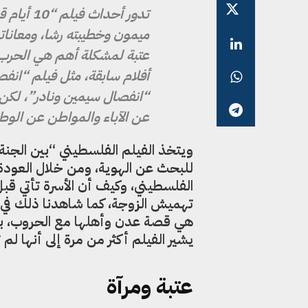
ميمون وخطيبته رشا، ومعانا
عتبة لمشكلة أهم هي الحرب ف
أفلام سابقة، مثل فيلم “انف
“انفصال سيمين ونادر”، لكن 
عن الآباء والمواطن عن الوطن
ويتخذ الفيلم الفلسطيني “بين الجنة 
للبحث عن الهوية، ومن خلال العودة
الفلسطيني، وكيف أن الأسرة تأتي ق
تهميش الزوجة، كما شاهدنا ذلك في
يشير الفيلم أكثر من مرة إلى أنها لم ت
عتبة ومرآة